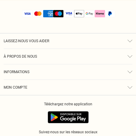
LAISSEZ-NOUS VOUS AIDER
Assistance
À PROPOS DE NOUS
Retours
À Notre Sujet
Guide Des Tailles
INFORMATIONS
PLT Réduction pour les étudiants
Livraison
Conditions Générales
Diversité
Royalty
MON COMPTE
Politique De Confidentialité
Klarna
Cookies
Informations Sur L’App PLT
Réduction étudiant - Student Beans
Téléchargez notre application
Historique
Suivez-nous sur les réseaux sociaux