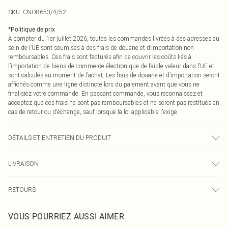
SKU:
CNO8653/4/52
*
Politique de prix
À compter du 1er juillet 2026, toutes les commandes livrées à des adresses au
sein de l’UE sont soumises à des frais de douane et d’importation non
remboursables. Ces frais sont facturés afin de couvrir les coûts liés à
l’importation de biens de commerce électronique de faible valeur dans l’UE et
sont calculés au moment de l’achat. Les frais de douane et d’importation seront
affichés comme une ligne distincte lors du paiement avant que vous ne
finalisiez votre commande. En passant commande, vous reconnaissez et
acceptez que ces frais ne sont pas remboursables et ne seront pas restitués en
cas de retour ou d’échange, sauf lorsque la loi applicable l’exige.
DÉTAILS ET ENTRETIEN DU PRODUIT
95% Polyester, 5% Élasthanne Veuillez noter : en raison du tissu utilisé, la
LIVRAISON
couleur peut déteindre.
Livraison standard France
0
RETOURS
Jusqu'à 7 jours ouvrables
Un problème survient ? Vous disposez de 21 jours à compter de la réception
Livraison express France
€7.99
VOUS POURRIEZ AUSSI AIMER
pour nous retourner un article.
Jusqu'à 2-3 jours ouvrables