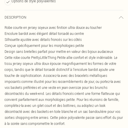
Options de style polyvalentes
DESCRIPTION
Robe courte en jersey soyeux avec finition ultra douce au toucher
Encolure bardot avec élégant détail torsadé au centre
Silhouette ajustée avec détails froncés sur les côtés
Conçue spécifiquement pour les morphologies petite
Design sans bretelles parfait pour mettre en valeur des bijoux audacieux
Cette robe courte PrettyLittleThing Petite allie confort et style indéniable. Le
tissu jersey soyeux ultra doux épouse magnifiquement les formes de votre
corps, tandis que le détail torsadé distinctif à l'encolure bardot ajoute une
touche de sophistication. Associez-la avec des bracelets métalliques
imposants comme illustré pour les rassemblements de jour, ou portez-la avec
vos baskets préférées et une veste en jean oversize pour les brunchs
décontractés du week-end. Les détails froncés créent une forme flatteuse qui
convient parfaitement aux morphologies petite. Pour les réunions de famille,
complétez-la avec un gilet court et des bottines, ou adoptez un look
décontracté avec des baskets en toile blanche et un sac bandoulière pour vos
sorties shopping entre amies. Cette pièce polyvalente passe sans effort du jour
à la soirée sans compromettre le confort.