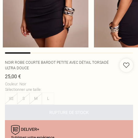
NOIR ROBE COURTE BARDOT PETITE AVEC DÉTAIL TORSADÉ
ULTRA DOUCE
25,00 €
Couleur
:
Noir
Sélectionner une taille
:
XS
S
M
L
RUPTURE DE STOCK
Sublimez votre expérience