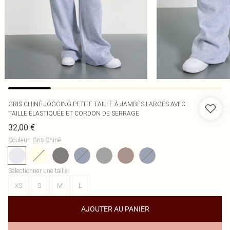
GRIS CHINÉ JOGGING PETITE TAILLE À JAMBES LARGES AVEC
TAILLE ÉLASTIQUÉE ET CORDON DE SERRAGE
32,00 €
Couleur
:
Gris Chiné
Sélectionner une taille
:
XS
S
M
L
AJOUTER AU PANIER