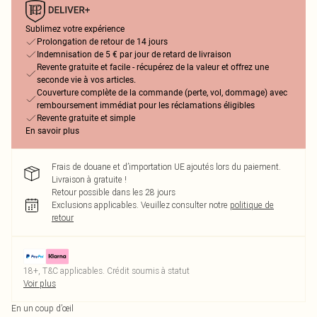
Sublimez votre expérience
Prolongation de retour de 14 jours
Indemnisation de 5 € par jour de retard de livraison
Revente gratuite et facile - récupérez de la valeur et offrez une
seconde vie à vos articles.
Couverture complète de la commande (perte, vol, dommage) avec
remboursement immédiat pour les réclamations éligibles
Revente gratuite et simple
En savoir plus
Frais de douane et d’importation UE ajoutés lors du paiement.
Livraison à gratuite !
Retour possible dans les 28 jours
Exclusions applicables.
Veuillez consulter notre
politique de
retour
18+, T&C applicables. Crédit soumis à statut
Voir plus
En un coup d’œil