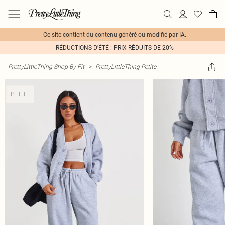
Ce site contient du contenu généré ou modifié par IA.
RÉDUCTIONS D'ÉTÉ : PRIX RÉDUITS DE 20%
PrettyLittleThing Shop By Fit
>
PrettyLittleThing Petite
PETITE