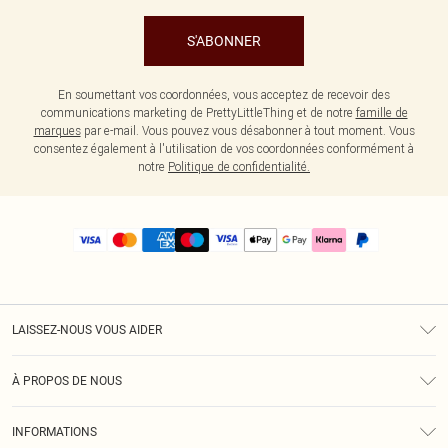
S'ABONNER
En soumettant vos coordonnées, vous acceptez de recevoir des
communications marketing de PrettyLittleThing et de notre
famille de
marques
par e-mail. Vous pouvez vous désabonner à tout moment. Vous
consentez également à l'utilisation de vos coordonnées conformément à
notre
Politique de confidentialité.
LAISSEZ-NOUS VOUS AIDER
Assistance
À PROPOS DE NOUS
Retours
À Notre Sujet
Guide Des Tailles
INFORMATIONS
PLT Réduction pour les étudiants
Livraison