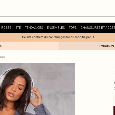
ROBES
ÉTÉ
TENDANCES
ENSEMBLES
TOPS
CHAUSSURES ET ACCES
Ce site contient du contenu généré ou modifié par IA.
0%
LIVRAISON
ches
C
S