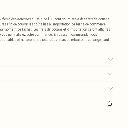
vrées à des adresses au sein de l’UE sont soumises à des frais de douane
urés afin de couvrir les coûts liés à l’importation de biens de commerce
 au moment de l’achat. Les frais de douane et d’importation seront affichés
 vous ne finalisiez votre commande. En passant commande, vous
boursables et ne seront pas restitués en cas de retour ou d’échange, sauf
isé, la couleur peut déteindre.
0
pter de la réception pour nous retourner un article.
€7.99
masques tendance, les cosmétiques, les bijoux pour piercings, les jouets
'opercule d'hygiène est endommagé ou endommagé.
€2.99
 non lavés et porter leurs étiquettes d'origine. Les chaussures doivent
a maison, y compris le linge de lit, les matelas, les surmatelas et les