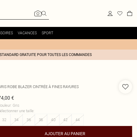
SOIRES
VACANCES
SPORT
 STANDARD GRATUITE POUR TOUTES LES COMMANDES
GRIS ROBE BLAZER CINTRÉE À FINES RAYURES
74,00 €
ouleur
:
Gris
électionner une taille
:
32
34
36
38
40
42
44
AJOUTER AU PANIER