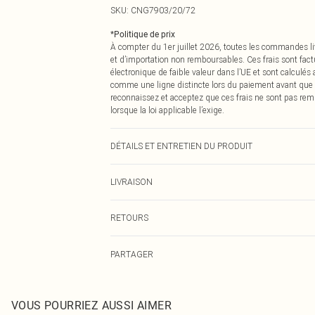
SKU:
CNG7903/20/72
*
Politique de prix
À compter du 1er juillet 2026, toutes les commandes li
et d’importation non remboursables. Ces frais sont fact
électronique de faible valeur dans l’UE et sont calculés
comme une ligne distincte lors du paiement avant que
reconnaissez et acceptez que ces frais ne sont pas rem
lorsque la loi applicable l’exige.
DÉTAILS ET ENTRETIEN DU PRODUIT
100,0 % Polyester Veuillez noter : en raison du tissu util
LIVRAISON
Livraison standard France
RETOURS
Jusqu'à 7 jours ouvrables
Un problème survient ? Vous disposez de 21 jours à com
Livraison express France
PARTAGER
Veuillez noter que nous ne pouvons pas rembourser les 
Jusqu'à 2-3 jours ouvrables
pour adultes, les maillots de bain ou la lingerie si l
Livraison en Point Relais
Les chaussures et/ou vêtements doivent être non portés,
Jusqu'à 7 jours ouvrables
également être essayées en intérieur. Les articles pour l
VOUS POURRIEZ AUSSI AIMER