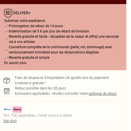
Sublimez votre expérience
Prolongation de retour de 14 jours
Indemnisation de 5 € par jour de retard de livraison
Revente gratuite et facile - récupérez de la valeur et offrez une seconde
vie à vos articles.
Couverture complète de la commande (perte, vol, dommage) avec
remboursement immédiat pour les réclamations éligibles
Revente gratuite et simple
En savoir plus
Frais de douane et d’importation UE ajoutés lors du paiement.
Livraison à gratuite !
Retour possible dans les 28 jours
Exclusions applicables.
Veuillez consulter notre
politique de retour
18+, T&C applicables. Crédit soumis à statut
Voir plus