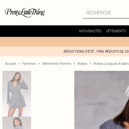
NOUVEAUTÉS
VÊTEMENTS
RÉDUCTIONS D'ÉTÉ : PRIX RÉDUITS DE 2
Accueil
>
Femmes
>
Vêtements Femme
>
Robes
>
Robes Longues À Man