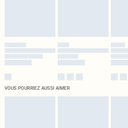
d'origine non ouvert. Ceci n'affecte pas vos droits statutaires.
Cliquez
ici
pour consulter l'intégralité de notre politique de retour.
VOUS POURRIEZ AUSSI AIMER