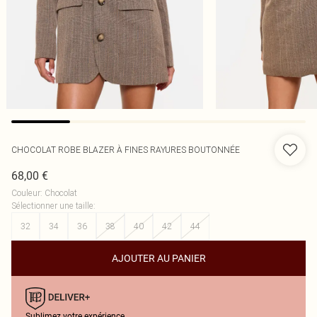
CHOCOLAT ROBE BLAZER À FINES RAYURES BOUTONNÉE
68,00 €
Couleur
:
Chocolat
Sélectionner une taille
:
32
34
36
38
40
42
44
AJOUTER AU PANIER
Sublimez votre expérience