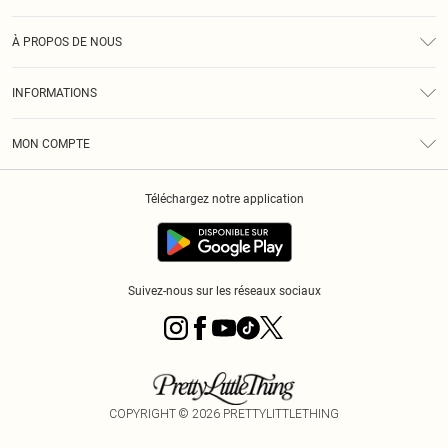
Assistance
À PROPOS DE NOUS
Retours
À Notre Sujet
Guide Des Tailles
INFORMATIONS
PLT Réduction pour les étudiants
Livraison
Conditions Générales
Diversité
Royalty
MON COMPTE
Politique De Confidentialité
Klarna
Cookies
Informations Sur L’App PLT
Réduction étudiant - Student Beans
Téléchargez notre application
Historique
Suivez-nous sur les réseaux sociaux
COPYRIGHT ©
2026
PRETTYLITTLETHING