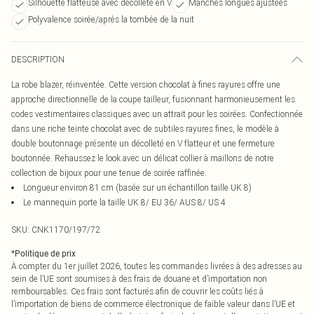
Silhouette flatteuse avec décolleté en V
Manches longues ajustées
Polyvalence soirée/après la tombée de la nuit
DESCRIPTION
La robe blazer, réinventée. Cette version chocolat à fines rayures offre une
approche directionnelle de la coupe tailleur, fusionnant harmonieusement les
codes vestimentaires classiques avec un attrait pour les soirées. Confectionnée
dans une riche teinte chocolat avec de subtiles rayures fines, le modèle à
double boutonnage présente un décolleté en V flatteur et une fermeture
boutonnée. Rehaussez le look avec un délicat collier à maillons de notre
collection de bijoux pour une tenue de soirée raffinée.
Longueur environ 81 cm (basée sur un échantillon taille UK 8)
Le mannequin porte la taille UK 8/ EU 36/ AUS 8/ US 4
SKU:
CNK1170/197/72
*
Politique de prix
À compter du 1er juillet 2026, toutes les commandes livrées à des adresses au
sein de l’UE sont soumises à des frais de douane et d’importation non
remboursables. Ces frais sont facturés afin de couvrir les coûts liés à
l’importation de biens de commerce électronique de faible valeur dans l’UE et