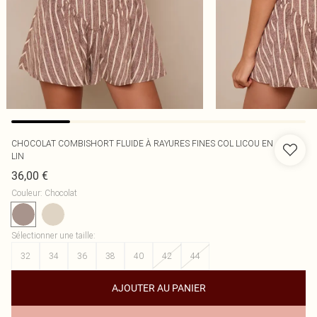
CHOCOLAT COMBISHORT FLUIDE À RAYURES FINES COL LICOU EN
LIN
36,00 €
Couleur
:
Chocolat
Sélectionner une taille
:
32
34
36
38
40
42
44
AJOUTER AU PANIER