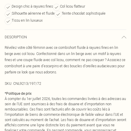
Design chic à rayures fines
Col licou flatteur
Silhouette aérienne et fluide
Teinte chocolat sophistiquée
Tissu en lin luxueux
DESCRIPTION
Révélez votre côté féminin avec ce combishort fluide à rayures fines en lin
beige avec col licou. Confectionné dans un lin beige avec un motif à rayures
fines et une coupe fluide avec col licou, comment ne pas craquer ? Associez ce
combishort à une paire d'escarpins et des boucles d'oreilles audacieuses pour
parfaire ce look que nous adorons.
SKU:
CNL9213/197/72
*
Politique de prix
À compter du 1er juillet 2026, toutes les commandes livrées à des adresses au
sein de l’UE sont soumises à des frais de douane et d’importation non
remboursables. Ces frais sont facturés afin de couvrir les coûts liés à
l’importation de biens de commerce électronique de faible valeur dans l’UE et
sont calculés au moment de l’achat. Les frais de douane et d’importation seront
affichés comme une ligne distincte lors du paiement avant que vous ne
finalisiez votre commande. En passant commande, vous reconnaissez et