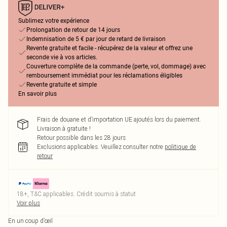
Sublimez votre expérience
Prolongation de retour de 14 jours
Indemnisation de 5 € par jour de retard de livraison
Revente gratuite et facile - récupérez de la valeur et offrez une
seconde vie à vos articles.
Couverture complète de la commande (perte, vol, dommage) avec
remboursement immédiat pour les réclamations éligibles
Revente gratuite et simple
En savoir plus
Frais de douane et d’importation UE ajoutés lors du paiement.
Livraison à gratuite !
Retour possible dans les 28 jours
Exclusions applicables.
Veuillez consulter notre
politique de
retour
18+, T&C applicables. Crédit soumis à statut
Voir plus
En un coup d’œil