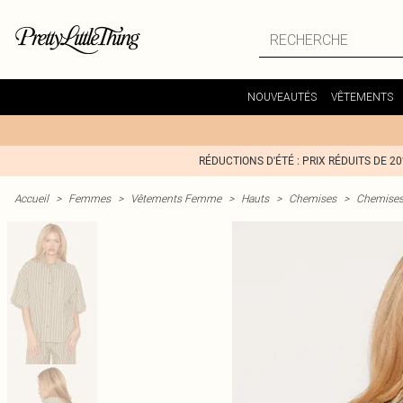
NOUVEAUTÉS
VÊTEMENTS
RÉDUCTIONS D'ÉTÉ : PRIX RÉDUITS DE 2
Accueil
>
Femmes
>
Vêtements Femme
>
Hauts
>
Chemises
>
Chemises