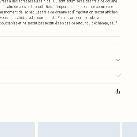
vrées à des adresses au sein de l’UE sont soumises à des frais de douane
urés afin de couvrir les coûts liés à l’importation de biens de commerce
 au moment de l’achat. Les frais de douane et d’importation seront affichés
 vous ne finalisiez votre commande. En passant commande, vous
boursables et ne seront pas restitués en cas de retour ou d’échange, sauf
 la couleur peut déteindre.
0
pter de la réception pour nous retourner un article.
€7.99
masques tendance, les cosmétiques, les bijoux pour piercings, les jouets
'opercule d'hygiène est endommagé ou endommagé.
€2.99
 non lavés et porter leurs étiquettes d'origine. Les chaussures doivent
a maison, y compris le linge de lit, les matelas, les surmatelas et les
d'origine non ouvert. Ceci n'affecte pas vos droits statutaires.
 de retour.