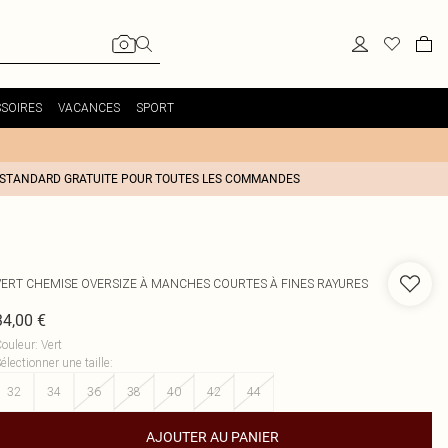
SOIRES
VACANCES
SPORT
 STANDARD GRATUITE POUR TOUTES LES COMMANDES
VERT CHEMISE OVERSIZE À MANCHES COURTES À FINES RAYURES
34,00 €
ouleur
:
Vert
électionner une taille
:
32
34
36
38
40
42
44
AJOUTER AU PANIER