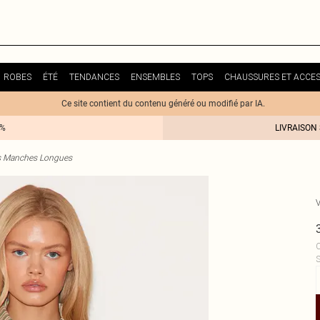
ROBES
ÉTÉ
TENDANCES
ENSEMBLES
TOPS
CHAUSSURES ET ACCES
Ce site contient du contenu généré ou modifié par IA.
0%
LIVRAISON
 Manches Longues
C
S