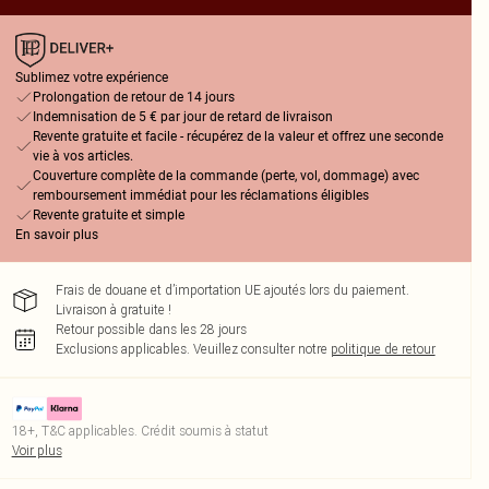
Sublimez votre expérience
Prolongation de retour de 14 jours
Indemnisation de 5 € par jour de retard de livraison
Revente gratuite et facile - récupérez de la valeur et offrez une seconde
vie à vos articles.
Couverture complète de la commande (perte, vol, dommage) avec
remboursement immédiat pour les réclamations éligibles
Revente gratuite et simple
En savoir plus
Frais de douane et d’importation UE ajoutés lors du paiement.
Livraison à gratuite !
Retour possible dans les 28 jours
Exclusions applicables.
Veuillez consulter notre
politique de retour
18+, T&C applicables. Crédit soumis à statut
Voir plus