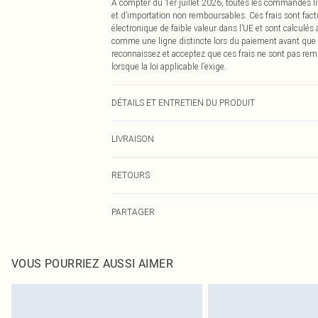
À compter du 1er juillet 2026, toutes les commandes li
et d’importation non remboursables. Ces frais sont fact
électronique de faible valeur dans l’UE et sont calculés
comme une ligne distincte lors du paiement avant que
reconnaissez et acceptez que ces frais ne sont pas rem
lorsque la loi applicable l’exige.
DÉTAILS ET ENTRETIEN DU PRODUIT
100,0 % Polyester Remarque : en raison du tissu utilisé,
LIVRAISON
Livraison standard France
RETOURS
Jusqu'à 7 jours ouvrables
Un problème survient ? Vous disposez de 21 jours à com
Livraison express France
PARTAGER
Veuillez noter que nous ne pouvons pas rembourser les 
Jusqu'à 2-3 jours ouvrables
pour adultes, les maillots de bain ou la lingerie si l
Livraison en Point Relais
Les chaussures et/ou vêtements doivent être non portés,
Jusqu'à 7 jours ouvrables
également être essayées en intérieur. Les articles pour l
VOUS POURRIEZ AUSSI AIMER
oreillers, doivent être inutilisés et dans leur emballage 
Cliquez
ici
pour consulter l'intégralité de notre politique