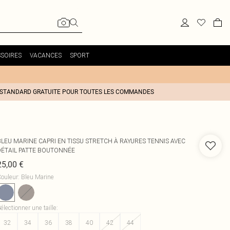
SOIRES
VACANCES
SPORT
 STANDARD GRATUITE POUR TOUTES LES COMMANDES
BLEU MARINE CAPRI EN TISSU STRETCH À RAYURES TENNIS AVEC
DÉTAIL PATTE BOUTONNÉE
25,00 €
ouleur
:
Bleu Marine
électionner une taille
:
32
34
36
38
40
42
44