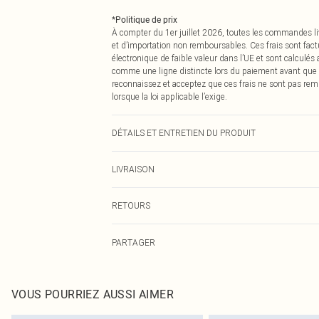
*
Politique de prix
À compter du 1er juillet 2026, toutes les commandes li
et d’importation non remboursables. Ces frais sont fact
électronique de faible valeur dans l’UE et sont calculés
comme une ligne distincte lors du paiement avant que
reconnaissez et acceptez que ces frais ne sont pas rem
lorsque la loi applicable l’exige.
DÉTAILS ET ENTRETIEN DU PRODUIT
95% Polyester, 5% Élasthanne Veuillez noter : en raison d
LIVRAISON
Livraison standard France
RETOURS
Jusqu'à 7 jours ouvrables
Un problème survient ? Vous disposez de 21 jours à com
Livraison express France
PARTAGER
Veuillez noter que nous ne pouvons pas rembourser les 
Jusqu'à 2-3 jours ouvrables
pour adultes, les maillots de bain ou la lingerie si l
Livraison en Point Relais
Les chaussures et/ou vêtements doivent être non portés,
Jusqu'à 7 jours ouvrables
également être essayées en intérieur. Les articles pour l
VOUS POURRIEZ AUSSI AIMER
oreillers, doivent être inutilisés et dans leur emballage 