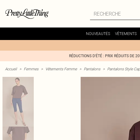
NOUVEAUTÉS
VÊTEMENTS
RÉDUCTIONS D'ÉTÉ : PRIX RÉDUITS DE 2
Accueil
>
Femmes
>
Vêtements Femme
>
Pantalons
>
Pantalons Style Cap