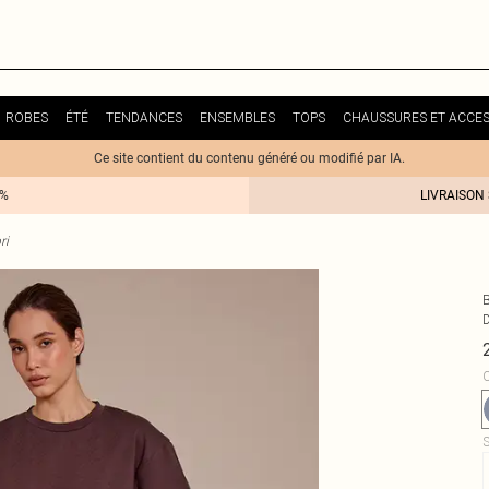
ROBES
ÉTÉ
TENDANCES
ENSEMBLES
TOPS
CHAUSSURES ET ACCES
Ce site contient du contenu généré ou modifié par IA.
0%
LIVRAISON
ri
C
S