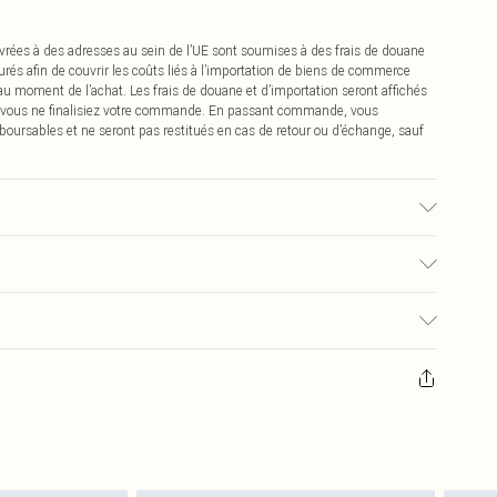
vrées à des adresses au sein de l’UE sont soumises à des frais de douane
urés afin de couvrir les coûts liés à l’importation de biens de commerce
 au moment de l’achat. Les frais de douane et d’importation seront affichés
 vous ne finalisiez votre commande. En passant commande, vous
boursables et ne seront pas restitués en cas de retour ou d’échange, sauf
u tissu utilisé, la couleur peut déteindre.
0
pter de la réception pour nous retourner un article.
€7.99
masques tendance, les cosmétiques, les bijoux pour piercings, les jouets
'opercule d'hygiène est endommagé ou endommagé.
€2.99
 non lavés et porter leurs étiquettes d'origine. Les chaussures doivent
a maison, y compris le linge de lit, les matelas, les surmatelas et les
d'origine non ouvert. Ceci n'affecte pas vos droits statutaires.