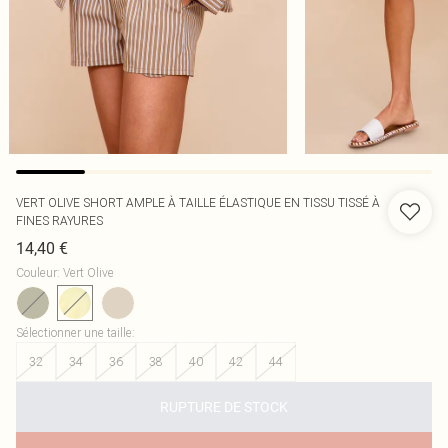
VERT OLIVE SHORT AMPLE À TAILLE ÉLASTIQUE EN TISSU TISSÉ À
FINES RAYURES
14,40 €
Couleur
:
Vert Olive
Sélectionner une taille
:
32
34
36
38
40
42
44
RUPTURE DE STOCK