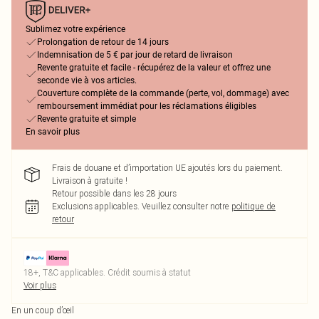
Sublimez votre expérience
Prolongation de retour de 14 jours
Indemnisation de 5 € par jour de retard de livraison
Revente gratuite et facile - récupérez de la valeur et offrez une
seconde vie à vos articles.
Couverture complète de la commande (perte, vol, dommage) avec
remboursement immédiat pour les réclamations éligibles
Revente gratuite et simple
En savoir plus
Frais de douane et d’importation UE ajoutés lors du paiement.
Livraison à gratuite !
Retour possible dans les 28 jours
Exclusions applicables.
Veuillez consulter notre
politique de
retour
18+, T&C applicables. Crédit soumis à statut
Voir plus
En un coup d’œil