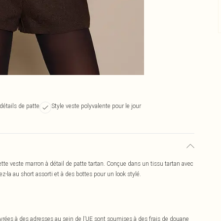
détails de patte
Style veste polyvalente pour le jour
tte veste marron à détail de patte tartan. Conçue dans un tissu tartan avec
ez-la au short assorti et à des bottes pour un look stylé.
vrées à des adresses au sein de l’UE sont soumises à des frais de douane