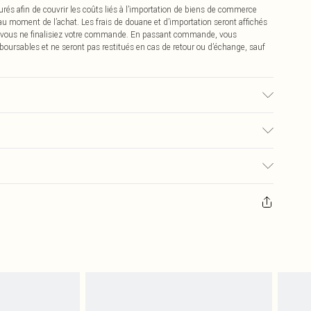
urés afin de couvrir les coûts liés à l’importation de biens de commerce
 au moment de l’achat. Les frais de douane et d’importation seront affichés
 vous ne finalisiez votre commande. En passant commande, vous
boursables et ne seront pas restitués en cas de retour ou d’échange, sauf
é, la couleur peut déteindre.
€2.99
pter de la réception pour nous retourner un article.
€9.99
masques tendance, les cosmétiques, les bijoux pour piercings, les jouets
'opercule d'hygiène est endommagé ou endommagé.
€2.99
 non lavés et porter leurs étiquettes d'origine. Les chaussures doivent
a maison, y compris le linge de lit, les matelas, les surmatelas et les
d'origine non ouvert. Ceci n'affecte pas vos droits statutaires.
 de retour.