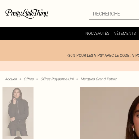
NOUVEAUTÉS
VÊTEMENTS
-30% POUR LES VIPS* AVEC LE CODE : VIP
Accueil
>
Offres
>
Offres Royaume-Uni
>
Marques Grand Public