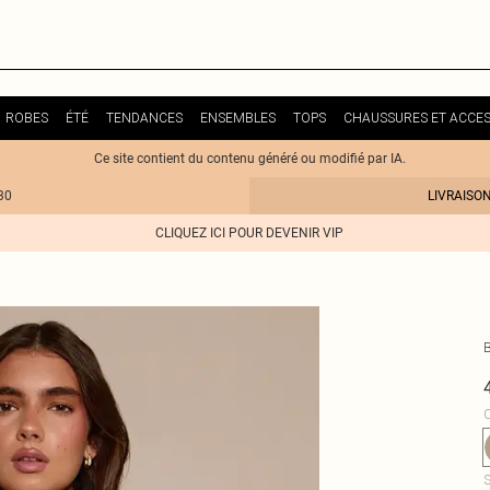
ROBES
ÉTÉ
TENDANCES
ENSEMBLES
TOPS
CHAUSSURES ET ACCES
Ce site contient du contenu généré ou modifié par IA.
30
LIVRAISO
CLIQUEZ ICI POUR DEVENIR VIP
C
S