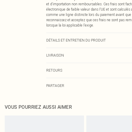
et d’importation non remboursables. Ces frais sont fact
électronique de faible valeur dans l’UE et sont calculés
comme une ligne distincte lors du paiement avant que
reconnaissez et acceptez que ces frais ne sont pas rem
lorsque la loi applicable l’exige.
DÉTAILS ET ENTRETIEN DU PRODUIT
100% Polyester Veuillez noter : en raison du tissu utilis
LIVRAISON
Livraison standard France
RETOURS
Jusqu'à 7 jours ouvrables
Un problème survient ? Vous disposez de 21 jours à com
Livraison express France
PARTAGER
Veuillez noter que nous ne pouvons pas rembourser les 
Jusqu'à 2-3 jours ouvrables
pour adultes, les maillots de bain ou la lingerie si l
Livraison en Point Relais
Les chaussures et/ou vêtements doivent être non portés,
Jusqu'à 7 jours ouvrables
également être essayées en intérieur. Les articles pour l
VOUS POURRIEZ AUSSI AIMER
oreillers, doivent être inutilisés et dans leur emballage 
Cliquez
ici
pour consulter l'intégralité de notre politique