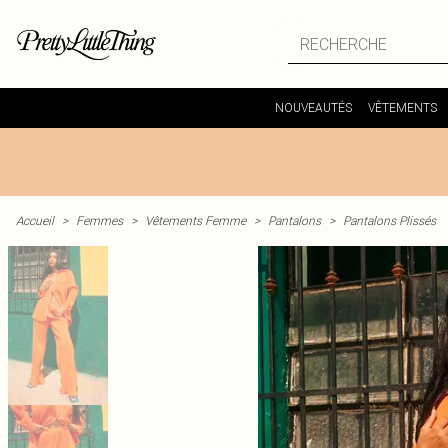
NOUVEAUTÉS
VÊTEMENTS
Accueil
>
Femmes
>
Vêtements Femme
>
Pantalons
>
Pantalons Plissés