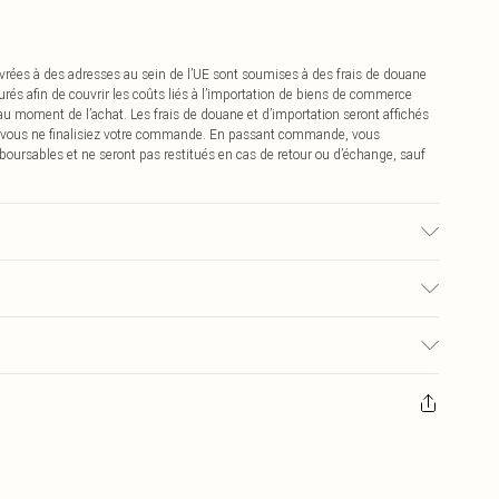
vrées à des adresses au sein de l’UE sont soumises à des frais de douane
urés afin de couvrir les coûts liés à l’importation de biens de commerce
 au moment de l’achat. Les frais de douane et d’importation seront affichés
 vous ne finalisiez votre commande. En passant commande, vous
boursables et ne seront pas restitués en cas de retour ou d’échange, sauf
isé, la couleur peut déteindre.
€2.99
pter de la réception pour nous retourner un article.
€9.99
masques tendance, les cosmétiques, les bijoux pour piercings, les jouets
'opercule d'hygiène est endommagé ou endommagé.
€2.99
 non lavés et porter leurs étiquettes d'origine. Les chaussures doivent
a maison, y compris le linge de lit, les matelas, les surmatelas et les