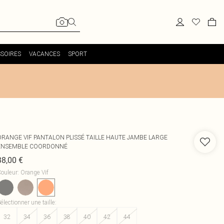
SOIRES
VACANCES
SPORT
ORANGE VIF PANTALON PLISSÉ TAILLE HAUTE JAMBE LARGE
ENSEMBLE COORDONNÉ
38,00 €
ouleur
:
Orange Vif
électionner une taille
:
32
34
36
38
40
42
44