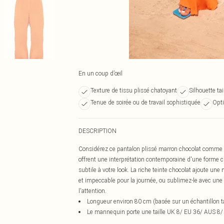
En un coup d’œil
Texture de tissu plissé chatoyant
Silhouette ta
Tenue de soirée ou de travail sophistiquée
Opti
DESCRIPTION
Considérez ce pantalon plissé marron chocolat comme vot
offrent une interprétation contemporaine d'une forme cl
subtile à votre look. La riche teinte chocolat ajoute un
et impeccable pour la journée, ou sublimez-le avec une 
l'attention.
Longueur environ 80 cm (basée sur un échantillon ta
Le mannequin porte une taille UK 8/ EU 36/ AUS 8/