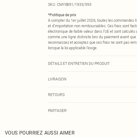
SKU:
CMY0891/1933/593
*
Politique de prix
À compter du 1er juillet 2026, toutes les commandes li
et d’importation non remboursables. Ces frais sont fact
électronique de faible valeur dans l’UE et sont calculés
comme une ligne distincte lors du paiement avant que
reconnaissez et acceptez que ces frais ne sont pas rem
lorsque la loi applicable l’exige.
DÉTAILS ET ENTRETIEN DU PRODUIT
100,0 % Polyester Veuillez noter : en raison du tissu util
LIVRAISON
Livraison standard France
RETOURS
Jusqu'à 7 jours ouvrables
Un problème survient ? Vous disposez de 21 jours à com
Livraison express France
PARTAGER
Veuillez noter que nous ne pouvons pas rembourser les 
Jusqu'à 2-3 jours ouvrables
pour adultes, les maillots de bain ou la lingerie si l
Livraison en Point Relais
Les chaussures et/ou vêtements doivent être non portés,
Jusqu'à 7 jours ouvrables
également être essayées en intérieur. Les articles pour l
VOUS POURRIEZ AUSSI AIMER