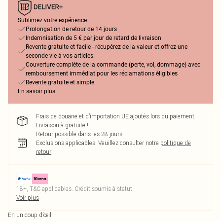
Sublimez votre expérience
Prolongation de retour de 14 jours
Indemnisation de 5 € par jour de retard de livraison
Revente gratuite et facile - récupérez de la valeur et offrez une
seconde vie à vos articles.
Couverture complète de la commande (perte, vol, dommage) avec
remboursement immédiat pour les réclamations éligibles
Revente gratuite et simple
En savoir plus
Frais de douane et d’importation UE ajoutés lors du paiement.
Livraison à gratuite !
Retour possible dans les 28 jours
Exclusions applicables.
Veuillez consulter notre
politique de
retour
18+, T&C applicables. Crédit soumis à statut
Voir plus
En un coup d’œil