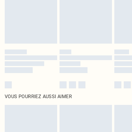
surmatelas et les oreillers, doivent être inutilisés et dans leur emballage
d'origine non ouvert. Ceci n'affecte pas vos droits statutaires.
Cliquez
ici
pour consulter l'intégralité de notre politique de retour.
VOUS POURRIEZ AUSSI AIMER