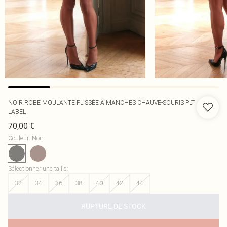
NOIR ROBE MOULANTE PLISSÉE À MANCHES CHAUVE-SOURIS PLT
LABEL
70,00 €
Couleur
:
Noir
Sélectionner une taille
:
32
34
36
38
40
42
44
RUPTURE DE STOCK