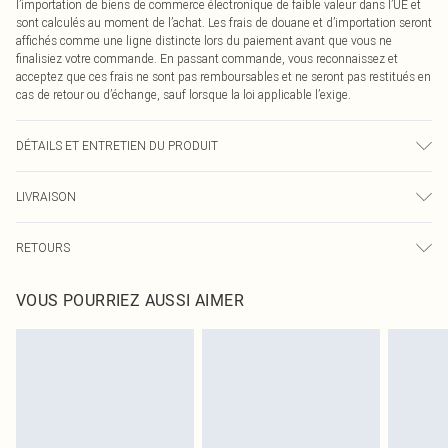
l’importation de biens de commerce électronique de faible valeur dans l’UE et
sont calculés au moment de l’achat. Les frais de douane et d’importation seront
affichés comme une ligne distincte lors du paiement avant que vous ne
finalisiez votre commande. En passant commande, vous reconnaissez et
acceptez que ces frais ne sont pas remboursables et ne seront pas restitués en
cas de retour ou d’échange, sauf lorsque la loi applicable l’exige.
DÉTAILS ET ENTRETIEN DU PRODUIT
75,0 % Polyester, 21,0 % Coton, 4,0 % Élasthanne Veuillez noter : en raison du
LIVRAISON
tissu utilisé, la couleur peut déteindre.
Livraison standard France
0
RETOURS
Jusqu'à 7 jours ouvrables
Un problème survient ? Vous disposez de 21 jours à compter de la réception
Livraison express France
€7.99
VOUS POURRIEZ AUSSI AIMER
pour nous retourner un article.
Jusqu'à 2-3 jours ouvrables
Veuillez noter que nous ne pouvons pas rembourser les masques tendance, les
Livraison en Point Relais
€2.99
cosmétiques, les bijoux pour piercings, les jouets pour adultes, les maillots de
Jusqu'à 7 jours ouvrables
bain ou la lingerie si l'opercule d'hygiène est endommagé ou endommagé.
Les chaussures et/ou vêtements doivent être non portés, non lavés et porter
leurs étiquettes d'origine. Les chaussures doivent également être essayées en
intérieur. Les articles pour la maison, y compris le linge de lit, les matelas, les