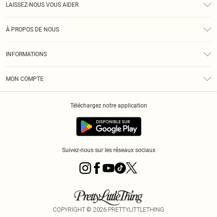
LAISSEZ-NOUS VOUS AIDER
Assistance
À PROPOS DE NOUS
Retours
À Notre Sujet
Guide Des Tailles
INFORMATIONS
PLT Réduction pour les étudiants
Livraison
Conditions Générales
Diversité
Royalty
MON COMPTE
Politique De Confidentialité
Klarna
Cookies
Informations Sur L’App PLT
Réduction étudiant - Student Beans
Téléchargez notre application
Historique
Suivez-nous sur les réseaux sociaux
COPYRIGHT ©
2026
PRETTYLITTLETHING