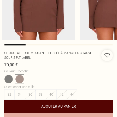
CHOCOLAT ROBE MOULANTE PLISSÉE À MANCHES CHAUVE-
SOURIS PLT LABEL
70,00 €
Couleur
:
Chocolat
Sélectionner une taille
:
32
34
36
38
40
42
44
AJOUTER AU PANIER