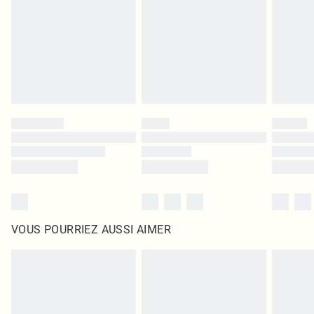
surmatelas et les oreillers, doivent être inutilisés et dans leur emballage
d'origine non ouvert. Ceci n'affecte pas vos droits statutaires.
Cliquez
ici
pour consulter l'intégralité de notre politique de retour.
VOUS POURRIEZ AUSSI AIMER