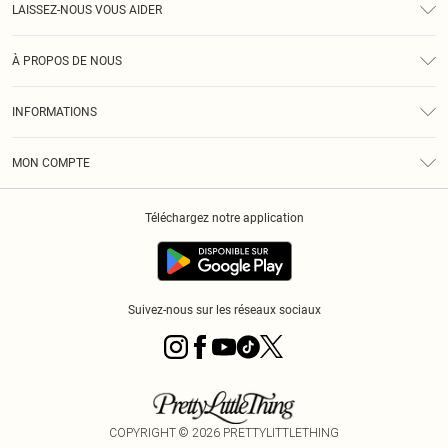
LAISSEZ-NOUS VOUS AIDER
Assistance
À PROPOS DE NOUS
Retours
À Notre Sujet
Guide Des Tailles
INFORMATIONS
PLT Réduction pour les étudiants
Livraison
Conditions Générales
Diversité
Royalty
MON COMPTE
Politique De Confidentialité
Klarna
Cookies
Informations Sur L’App PLT
Réduction étudiant - Student Beans
Téléchargez notre application
Historique
Suivez-nous sur les réseaux sociaux
COPYRIGHT ©
2026
PRETTYLITTLETHING