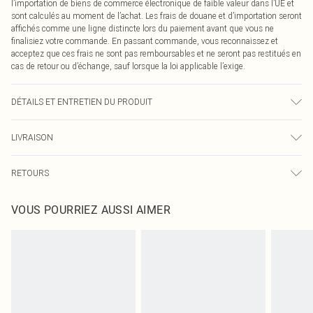
l’importation de biens de commerce électronique de faible valeur dans l’UE et
sont calculés au moment de l’achat. Les frais de douane et d’importation seront
affichés comme une ligne distincte lors du paiement avant que vous ne
finalisiez votre commande. En passant commande, vous reconnaissez et
acceptez que ces frais ne sont pas remboursables et ne seront pas restitués en
cas de retour ou d’échange, sauf lorsque la loi applicable l’exige.
DÉTAILS ET ENTRETIEN DU PRODUIT
75,0 % Polyester, 21,0 % Coton, 4,0 % Élasthanne Veuillez noter : en raison du
LIVRAISON
tissu utilisé, la couleur peut déteindre.
Livraison standard France
0
RETOURS
Jusqu'à 7 jours ouvrables
Un problème survient ? Vous disposez de 21 jours à compter de la réception
Livraison express France
€7.99
VOUS POURRIEZ AUSSI AIMER
pour nous retourner un article.
Jusqu'à 2-3 jours ouvrables
Veuillez noter que nous ne pouvons pas rembourser les masques tendance, les
Livraison en Point Relais
€2.99
cosmétiques, les bijoux pour piercings, les jouets pour adultes, les maillots de
Jusqu'à 7 jours ouvrables
bain ou la lingerie si l'opercule d'hygiène est endommagé ou endommagé.
Les chaussures et/ou vêtements doivent être non portés, non lavés et porter
leurs étiquettes d'origine. Les chaussures doivent également être essayées en
intérieur. Les articles pour la maison, y compris le linge de lit, les matelas, les