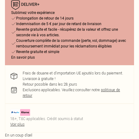
Sublimez votre expérience
Prolongation de retour de 14 jours
Indemnisation de 5 € par jour de retard de livraison
Revente gratuite et facile - récupérez de la valeur et offrez une
seconde vie à vos articles.
Couverture complète de la commande (perte, vol, dommage) avec
remboursement immédiat pour les réclamations éligibles
Revente gratuite et simple
En savoir plus
Frais de douane et d’importation UE ajoutés lors du paiement.
Livraison à gratuite !
Retour possible dans les 28 jours
Exclusions applicables.
Veuillez consulter notre
politique de
retour
18+, T&C applicables. Crédit soumis à statut
Voir plus
En un coup d’œil