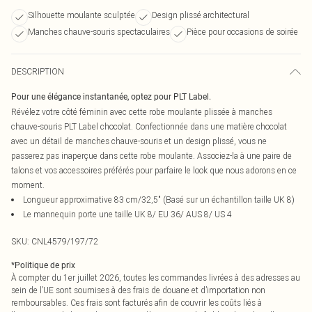
Silhouette moulante sculptée
Design plissé architectural
Manches chauve-souris spectaculaires
Pièce pour occasions de soirée
DESCRIPTION
Pour une élégance instantanée, optez pour PLT Label.
Révélez votre côté féminin avec cette robe moulante plissée à manches
chauve-souris PLT Label chocolat. Confectionnée dans une matière chocolat
avec un détail de manches chauve-souris et un design plissé, vous ne
passerez pas inaperçue dans cette robe moulante. Associez-la à une paire de
talons et vos accessoires préférés pour parfaire le look que nous adorons en ce
moment.
Longueur approximative 83 cm/32,5" (Basé sur un échantillon taille UK 8)
Le mannequin porte une taille UK 8/ EU 36/ AUS 8/ US 4
SKU:
CNL4579/197/72
*
Politique de prix
À compter du 1er juillet 2026, toutes les commandes livrées à des adresses au
sein de l’UE sont soumises à des frais de douane et d’importation non
remboursables. Ces frais sont facturés afin de couvrir les coûts liés à