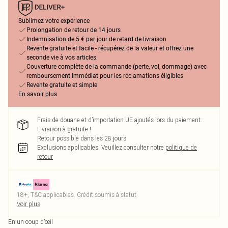
Sublimez votre expérience
Prolongation de retour de 14 jours
Indemnisation de 5 € par jour de retard de livraison
Revente gratuite et facile - récupérez de la valeur et offrez une
seconde vie à vos articles.
Couverture complète de la commande (perte, vol, dommage) avec
remboursement immédiat pour les réclamations éligibles
Revente gratuite et simple
En savoir plus
Frais de douane et d’importation UE ajoutés lors du paiement.
Livraison à gratuite !
Retour possible dans les 28 jours
Exclusions applicables.
Veuillez consulter notre
politique de
retour
18+, T&C applicables. Crédit soumis à statut
Voir plus
En un coup d’œil