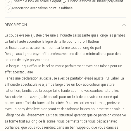
Ensemble look de soirée élégant
Option assortie au blazer polyvalent
Association avec talons pointus raffinés
DESCRIPTION
La coupe évasée ajustée crée une silhouette saisissante qui allonge les jambes
La taille haute accentue la ligne de taille pour un profil flatteur
Le tissu tissé structuré maintient sa forme tout au long du port
Design aux lignes ésynthétiquerées avec des détails minimalistes pour des
options de style polyvalentes
La longueur qui effleure le sol se marie parfaitement avec des talons pour un
effet spectaculaire
Faites une déclaration audacieuse avec ce pantalon évasé ajusté PLT Label. La
silhouette spectaculaire à jambe large crée un look accrocheur qui attire
l'attention, tandis que la coupe taille haute sublime vos courbes naturelles.
Associez-le au blazer ajusté assorti pour un look de pouvoir coordonné qui
passe sans effort du bureau à la soirée. Pour les sorties nocturnes, portez-le
avec un body décolleté plongeant et des talons à brides pour mettre en valeur
l'élégance de l'évasement. Le tissu structuré garantit que ce pantalon conserve
sa forme tout au long de la soirée, vous permettant de vous déplacer avec
confiance, que vous vous rendiez dans un bar huppé ou que vous dansiez