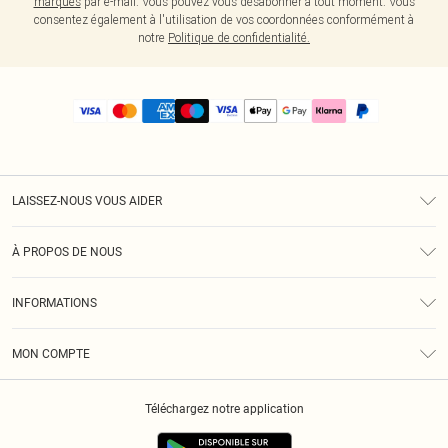
marques
par e-mail. Vous pouvez vous désabonner à tout moment. Vous
consentez également à l'utilisation de vos coordonnées conformément à
notre
Politique de confidentialité.
LAISSEZ-NOUS VOUS AIDER
Assistance
À PROPOS DE NOUS
Retours
À Notre Sujet
Guide Des Tailles
INFORMATIONS
PLT Réduction pour les étudiants
Livraison
Conditions Générales
Diversité
Royalty
MON COMPTE
Politique De Confidentialité
Klarna
Cookies
Informations Sur L’App PLT
Réduction étudiant - Student Beans
Téléchargez notre application
Historique