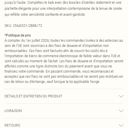
jusqu'à l'aube. Complétez le look avec des boucles d'oreilles statement et une
pochette élégante pour une interprétation contemporaine de la tenue de soirée
qui reflète votre sensibilité confiante et avant-gardiste.
SKU:
CNL8321/2888/72
*
Politique de prix
À compter du 1er juillet 2026, toutes les commandes livrées à des adresses au
sein de l’UE sont soumises à des frais de douane et d’importation non
remboursables. Ces frais sont facturés afin de couvrir les coûts liés à
l’importation de biens de commerce électronique de faible valeur dans l’UE et
sont calculés au moment de l’achat. Les frais de douane et d’importation seront
affichés comme une ligne distincte lors du paiement avant que vous ne
finalisiez votre commande. En passant commande, vous reconnaissez et
acceptez que ces frais ne sont pas remboursables et ne seront pas restitués en
cas de retour ou d’échange, sauf lorsque la loi applicable l’exige.
DÉTAILS ET ENTRETIEN DU PRODUIT
73,0 % Polyester, 22,0 % Rayonne, 5,0 % Élasthanne Veuillez noter : en raison
LIVRAISON
du tissu utilisé, la couleur peut déteindre.
Livraison standard France
0
RETOURS