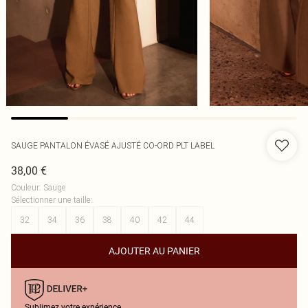
SAUGE PANTALON ÉVASÉ AJUSTÉ CO-ORD PLT LABEL
38,00 €
Couleur
:
Sauge
Sélectionner une taille
:
32
34
36
38
40
42
44
AJOUTER AU PANIER
Sublimez votre expérience