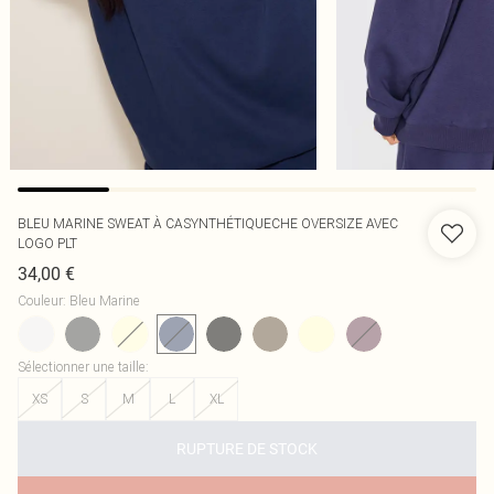
BLEU MARINE SWEAT À CASYNTHÉTIQUECHE OVERSIZE AVEC
LOGO PLT
34,00 €
Couleur
:
Bleu Marine
Sélectionner une taille
:
XS
S
M
L
XL
RUPTURE DE STOCK