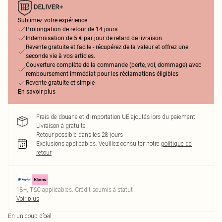
Sublimez votre expérience
Prolongation de retour de 14 jours
Indemnisation de 5 € par jour de retard de livraison
Revente gratuite et facile - récupérez de la valeur et offrez une
seconde vie à vos articles.
Couverture complète de la commande (perte, vol, dommage) avec
remboursement immédiat pour les réclamations éligibles
Revente gratuite et simple
En savoir plus
Frais de douane et d’importation UE ajoutés lors du paiement.
Livraison à gratuite !
Retour possible dans les 28 jours
Exclusions applicables.
Veuillez consulter notre
politique de
retour
18+, T&C applicables. Crédit soumis à statut
Voir plus
En un coup d’œil