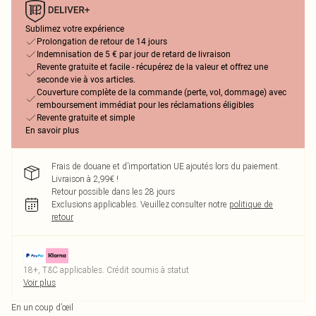
Sublimez votre expérience
Prolongation de retour de 14 jours
Indemnisation de 5 € par jour de retard de livraison
Revente gratuite et facile - récupérez de la valeur et offrez une
seconde vie à vos articles.
Couverture complète de la commande (perte, vol, dommage) avec
remboursement immédiat pour les réclamations éligibles
Revente gratuite et simple
En savoir plus
Frais de douane et d’importation UE ajoutés lors du paiement.
Livraison à 2,99€ !
Retour possible dans les 28 jours
Exclusions applicables.
Veuillez consulter notre
politique de
retour
18+, T&C applicables. Crédit soumis à statut
Voir plus
En un coup d’œil