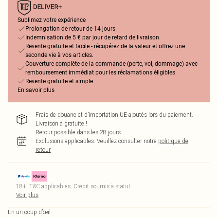
Sublimez votre expérience
Prolongation de retour de 14 jours
Indemnisation de 5 € par jour de retard de livraison
Revente gratuite et facile - récupérez de la valeur et offrez une
seconde vie à vos articles.
Couverture complète de la commande (perte, vol, dommage) avec
remboursement immédiat pour les réclamations éligibles
Revente gratuite et simple
En savoir plus
Frais de douane et d’importation UE ajoutés lors du paiement.
Livraison à gratuite !
Retour possible dans les 28 jours
Exclusions applicables.
Veuillez consulter notre
politique de
retour
18+, T&C applicables. Crédit soumis à statut
Voir plus
En un coup d’œil