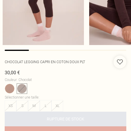
CHOCOLAT LEGGING CAPRI EN COTON DOUX PLT
30,00 €
Couleur
:
Chocolat
Sélectionner une taille
:
XS
S
M
L
XL
RUPTURE DE STOCK