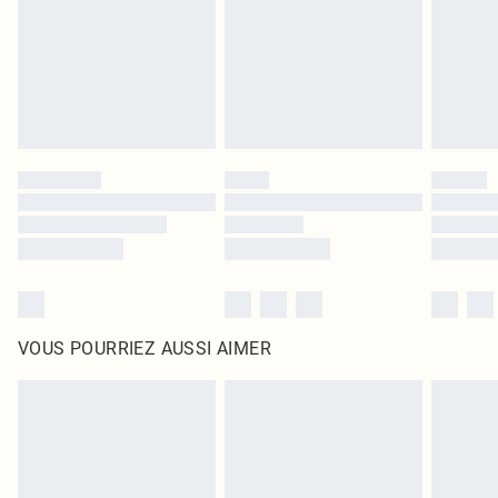
d'origine non ouvert. Ceci n'affecte pas vos droits statutaires.
Cliquez
ici
pour consulter l'intégralité de notre politique de retour.
VOUS POURRIEZ AUSSI AIMER