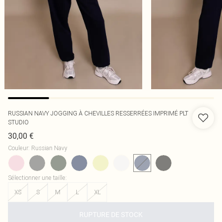
RUSSIAN NAVY JOGGING À CHEVILLES RESSERRÉES IMPRIMÉ PLT
STUDIO
30,00 €
Couleur
:
Russian Navy
Sélectionner une taille
:
XS
S
M
L
XL
RUPTURE DE STOCK