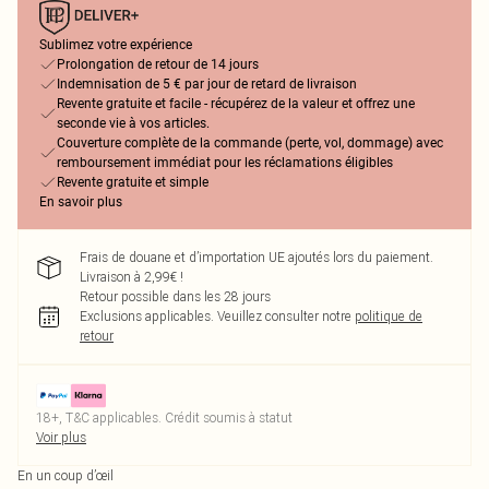
Sublimez votre expérience
Prolongation de retour de 14 jours
Indemnisation de 5 € par jour de retard de livraison
Revente gratuite et facile - récupérez de la valeur et offrez une
seconde vie à vos articles.
Couverture complète de la commande (perte, vol, dommage) avec
remboursement immédiat pour les réclamations éligibles
Revente gratuite et simple
En savoir plus
Frais de douane et d’importation UE ajoutés lors du paiement.
Livraison à 2,99€ !
Retour possible dans les 28 jours
Exclusions applicables.
Veuillez consulter notre
politique de
retour
18+, T&C applicables. Crédit soumis à statut
Voir plus
En un coup d’œil