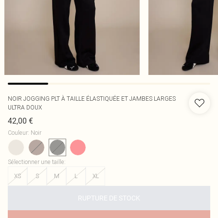
NOIR JOGGING PLT À TAILLE ÉLASTIQUÉE ET JAMBES LARGES
ULTRA DOUX
42,00 €
Couleur
:
Noir
Sélectionner une taille
:
XS
S
M
L
XL
RUPTURE DE STOCK