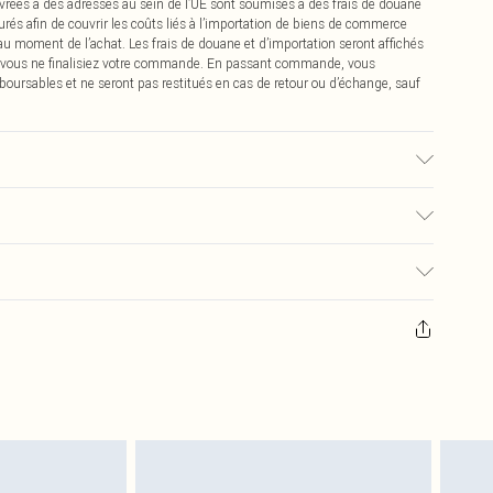
vrées à des adresses au sein de l’UE sont soumises à des frais de douane
urés afin de couvrir les coûts liés à l’importation de biens de commerce
 au moment de l’achat. Les frais de douane et d’importation seront affichés
 vous ne finalisiez votre commande. En passant commande, vous
boursables et ne seront pas restitués en cas de retour ou d’échange, sauf
é, la couleur peut déteindre.
€2.99
pter de la réception pour nous retourner un article.
€9.99
masques tendance, les cosmétiques, les bijoux pour piercings, les jouets
'opercule d'hygiène est endommagé ou endommagé.
€2.99
 non lavés et porter leurs étiquettes d'origine. Les chaussures doivent
a maison, y compris le linge de lit, les matelas, les surmatelas et les
d'origine non ouvert. Ceci n'affecte pas vos droits statutaires.
 de retour.