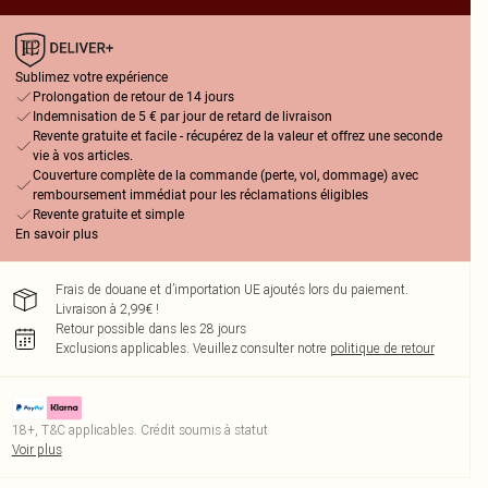
Sublimez votre expérience
Prolongation de retour de 14 jours
Indemnisation de 5 € par jour de retard de livraison
Revente gratuite et facile - récupérez de la valeur et offrez une seconde
vie à vos articles.
Couverture complète de la commande (perte, vol, dommage) avec
remboursement immédiat pour les réclamations éligibles
Revente gratuite et simple
En savoir plus
Frais de douane et d’importation UE ajoutés lors du paiement.
Livraison à 2,99€ !
Retour possible dans les 28 jours
Exclusions applicables.
Veuillez consulter notre
politique de retour
18+, T&C applicables. Crédit soumis à statut
Voir plus