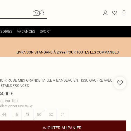
SOIRES
VACANCES
SPORT
LIVRAISON STANDARD À 2,99€ POUR TOUTES LES COMMANDES
NOIR ROBE MIDI GRANDE TAILLE À BANDEAU EN TISSU GAUFRÉ AVEC
DÉTAILS FRONCÉS
34,00 €
ouleur
:
Noir
électionner une taille
:
44
46
48
50
52
54
AJOUTER AU PANIER