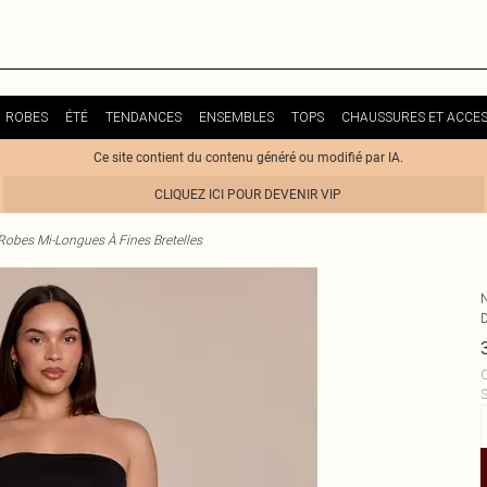
ROBES
ÉTÉ
TENDANCES
ENSEMBLES
TOPS
CHAUSSURES ET ACCES
Ce site contient du contenu généré ou modifié par IA.
CLIQUEZ ICI POUR DEVENIR VIP
Robes Mi-Longues À Fines Bretelles
C
S