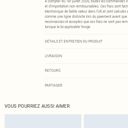
À compter du 1er juillet 2026, toutes les commandes li
et d’importation non remboursables. Ces frais sont fact
électronique de faible valeur dans l’UE et sont calculés
comme une ligne distincte lors du paiement avant que
reconnaissez et acceptez que ces frais ne sont pas rem
lorsque la loi applicable l’exige.
DÉTAILS ET ENTRETIEN DU PRODUIT
100% Polyester Veuillez noter : en raison du tissu utilis
LIVRAISON
Livraison standard France
RETOURS
Jusqu'à 7 jours ouvrables
Un problème survient ? Vous disposez de 21 jours à com
Livraison express France
PARTAGER
Veuillez noter que nous ne pouvons pas rembourser les 
Jusqu'à 2-3 jours ouvrables
pour adultes, les maillots de bain ou la lingerie si l
Livraison en Point Relais
Les chaussures et/ou vêtements doivent être non portés,
Jusqu'à 7 jours ouvrables
également être essayées en intérieur. Les articles pour l
VOUS POURRIEZ AUSSI AIMER
oreillers, doivent être inutilisés et dans leur emballage 
Cliquez
ici
pour consulter l'intégralité de notre politique