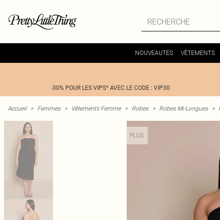
NOUVEAUTÉS
VÊTEMENTS
-30% POUR LES VIPS* AVEC LE CODE : VIP30
Accueil
>
Femmes
>
Vêtements Femme
>
Robes
>
Robes Mi-Longues
>
PLUS