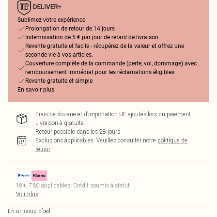
Sublimez votre expérience
Prolongation de retour de 14 jours
Indemnisation de 5 € par jour de retard de livraison
Revente gratuite et facile - récupérez de la valeur et offrez une
seconde vie à vos articles.
Couverture complète de la commande (perte, vol, dommage) avec
remboursement immédiat pour les réclamations éligibles
Revente gratuite et simple
En savoir plus
Frais de douane et d’importation UE ajoutés lors du paiement.
Livraison à gratuite !
Retour possible dans les 28 jours
Exclusions applicables.
Veuillez consulter notre
politique de
retour
18+, T&C applicables. Crédit soumis à statut
Voir plus
En un coup d’œil