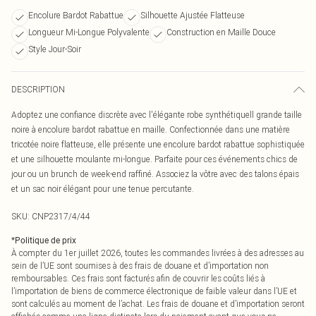
Encolure Bardot Rabattue
Silhouette Ajustée Flatteuse
Longueur Mi-Longue Polyvalente
Construction en Maille Douce
Style Jour-Soir
DESCRIPTION
Adoptez une confiance discrète avec l'élégante robe synthétiquell grande taille
noire à encolure bardot rabattue en maille. Confectionnée dans une matière
tricotée noire flatteuse, elle présente une encolure bardot rabattue sophistiquée
et une silhouette moulante mi-longue. Parfaite pour ces événements chics de
jour ou un brunch de week-end raffiné. Associez la vôtre avec des talons épais
et un sac noir élégant pour une tenue percutante.
SKU:
CNP2317/4/44
*
Politique de prix
À compter du 1er juillet 2026, toutes les commandes livrées à des adresses au
sein de l’UE sont soumises à des frais de douane et d’importation non
remboursables. Ces frais sont facturés afin de couvrir les coûts liés à
l’importation de biens de commerce électronique de faible valeur dans l’UE et
sont calculés au moment de l’achat. Les frais de douane et d’importation seront