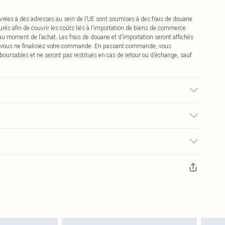
vrées à des adresses au sein de l’UE sont soumises à des frais de douane
urés afin de couvrir les coûts liés à l’importation de biens de commerce
 au moment de l’achat. Les frais de douane et d’importation seront affichés
 vous ne finalisiez votre commande. En passant commande, vous
boursables et ne seront pas restitués en cas de retour ou d’échange, sauf
ison du tissu utilisé, la couleur peut déteindre.
€2.99
pter de la réception pour nous retourner un article.
€9.99
masques tendance, les cosmétiques, les bijoux pour piercings, les jouets
'opercule d'hygiène est endommagé ou endommagé.
€2.99
 non lavés et porter leurs étiquettes d'origine. Les chaussures doivent
a maison, y compris le linge de lit, les matelas, les surmatelas et les
d'origine non ouvert. Ceci n'affecte pas vos droits statutaires.
 de retour.