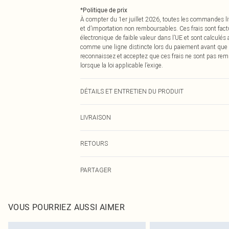
*
Politique de prix
À compter du 1er juillet 2026, toutes les commandes li
et d’importation non remboursables. Ces frais sont fact
électronique de faible valeur dans l’UE et sont calculés
comme une ligne distincte lors du paiement avant que
reconnaissez et acceptez que ces frais ne sont pas rem
lorsque la loi applicable l’exige.
DÉTAILS ET ENTRETIEN DU PRODUIT
95,0 % Polyester, 5,0 % Élasthanne Veuillez noter : en ra
LIVRAISON
Livraison standard France
RETOURS
Jusqu'à 7 jours ouvrables
Un problème survient ? Vous disposez de 21 jours à com
Livraison express France
PARTAGER
Veuillez noter que nous ne pouvons pas rembourser les 
Jusqu'à 2-3 jours ouvrables
pour adultes, les maillots de bain ou la lingerie si l
Livraison en Point Relais
Les chaussures et/ou vêtements doivent être non portés,
Jusqu'à 7 jours ouvrables
également être essayées en intérieur. Les articles pour l
VOUS POURRIEZ AUSSI AIMER
oreillers, doivent être inutilisés et dans leur emballage 
Cliquez
ici
pour consulter l'intégralité de notre politique