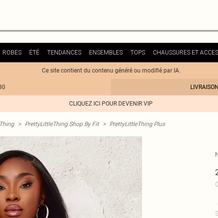
ROBES
ÉTÉ
TENDANCES
ENSEMBLES
TOPS
CHAUSSURES ET ACCES
Ce site contient du contenu généré ou modifié par IA.
30
LIVRAISO
CLIQUEZ ICI POUR DEVENIR VIP
eThing
>
PrettyLittleThing Shop By Fit
>
PrettyLittleThing Plus
C
S