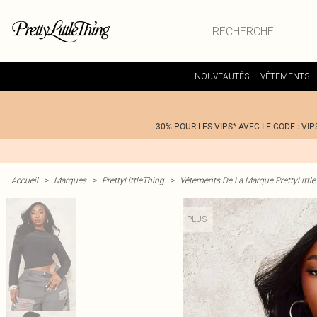
NOUVEAUTÉS
VÊTEMENTS
-30% POUR LES VIPS* AVEC LE CODE : VIP
Accueil
>
Marques
>
PrettyLittleThing
>
Vêtements De La Marque PrettyLittl
PLUS