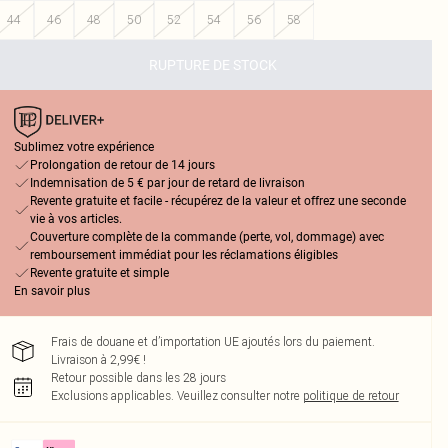
44
46
48
50
52
54
56
58
RUPTURE DE STOCK
Sublimez votre expérience
Prolongation de retour de 14 jours
Indemnisation de 5 € par jour de retard de livraison
Revente gratuite et facile - récupérez de la valeur et offrez une seconde
vie à vos articles.
Couverture complète de la commande (perte, vol, dommage) avec
remboursement immédiat pour les réclamations éligibles
Revente gratuite et simple
En savoir plus
Frais de douane et d’importation UE ajoutés lors du paiement.
Livraison à 2,99€ !
Retour possible dans les 28 jours
Exclusions applicables.
Veuillez consulter notre
politique de retour