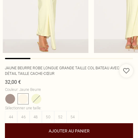
JAUNE BEURRE ROBE LONGUE GRANDE TAILLE COL BATEAU AVEC
DÉTAIL TAILLE CACHE-CŒUR
32,00 €
Couleur
:
Jaune Beurre
Sélectionner une taille
:
44
46
48
50
52
54
AJOUTER AU PANIER