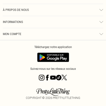
Assistance
À PROPOS DE NOUS
Retours
À Notre Sujet
Guide Des Tailles
INFORMATIONS
PLT Réduction pour les étudiants
Livraison
Conditions Générales
Diversité
Royalty
MON COMPTE
Politique De Confidentialité
Klarna
Cookies
Informations Sur L’App PLT
Réduction étudiant - Student Beans
Téléchargez notre application
Historique
Suivez-nous sur les réseaux sociaux
COPYRIGHT ©
2026
PRETTYLITTLETHING