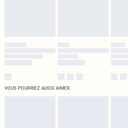
d'origine non ouvert. Ceci n'affecte pas vos droits statutaires.
Cliquez
ici
pour consulter l'intégralité de notre politique de retour.
VOUS POURRIEZ AUSSI AIMER