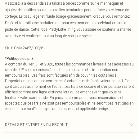
Associez-la à des sandales à talons à brides comme sur le mannequin et
ajoutez de subtiles boucles d'oreilles pendantes pour parfaire votre tenue de
cortège. Le tissu léger et fluide bouge gracieusement lorsque vous remontez
l'allée et tourbillonne parfaitement pour ces moments de célébration sur la
piste de danse. Cette robe PrettyLittleThing vous assure de soutenir la mariée
avec style et confiance tout au long de son jour spécial.
SKU:
CNM2467/100/61
*
Politique de prix
À compter du 1er juillet 2026, toutes les commandes livrées à des adresses au
sein de l’UE sont soumises à des frais de douane et d’importation non
remboursables. Ces frais sont facturés afin de couvrir les coûts liés à
l’importation de biens de commerce électronique de faible valeur dans l’UE et
sont calculés au moment de l’achat. Les frais de douane et d’importation seront
affichés comme une ligne distincte lors du paiement avant que vous ne
finalisiez votre commande. En passant commande, vous reconnaissez et
acceptez que ces frais ne sont pas remboursables et ne seront pas restitués en
cas de retour ou d’échange, sauf lorsque la loi applicable l’exige.
DÉTAILS ET ENTRETIEN DU PRODUIT
100,0 % Polyester Veuillez noter : en raison du tissu utilisé, la couleur peut