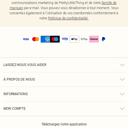
communications marketing de PrettyLittleThing et de notre
famille de
marques
par e-mail. Vous pouvez vous désabonner à tout moment. Vous
consentez également à l'utilisation de vos coordonnées conformément à
notre
Politique de confidentialité.
LAISSEZ-NOUS VOUS AIDER
Assistance
À PROPOS DE NOUS
Retours
À Notre Sujet
Guide Des Tailles
INFORMATIONS
PLT Réduction pour les étudiants
Livraison
Conditions Générales
Diversité
Royalty
MON COMPTE
Politique De Confidentialité
Klarna
Cookies
Informations Sur L’App PLT
Réduction étudiant - Student Beans
Téléchargez notre application
Historique