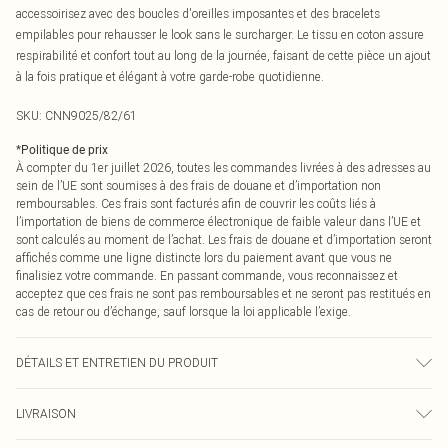
accessoirisez avec des boucles d'oreilles imposantes et des bracelets
empilables pour rehausser le look sans le surcharger. Le tissu en coton assure
respirabilité et confort tout au long de la journée, faisant de cette pièce un ajout
à la fois pratique et élégant à votre garde-robe quotidienne.
SKU:
CNN9025/82/61
*
Politique de prix
À compter du 1er juillet 2026, toutes les commandes livrées à des adresses au
sein de l’UE sont soumises à des frais de douane et d’importation non
remboursables. Ces frais sont facturés afin de couvrir les coûts liés à
l’importation de biens de commerce électronique de faible valeur dans l’UE et
sont calculés au moment de l’achat. Les frais de douane et d’importation seront
affichés comme une ligne distincte lors du paiement avant que vous ne
finalisiez votre commande. En passant commande, vous reconnaissez et
acceptez que ces frais ne sont pas remboursables et ne seront pas restitués en
cas de retour ou d’échange, sauf lorsque la loi applicable l’exige.
DÉTAILS ET ENTRETIEN DU PRODUIT
100,0 % Coton Veuillez noter : en raison du tissu utilisé, la couleur peut
LIVRAISON
déteindre.