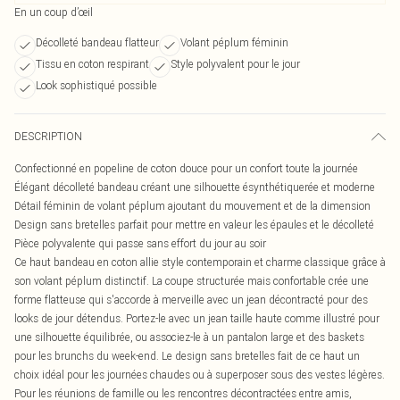
En un coup d’œil
Décolleté bandeau flatteur
Volant péplum féminin
Tissu en coton respirant
Style polyvalent pour le jour
Look sophistiqué possible
DESCRIPTION
Confectionné en popeline de coton douce pour un confort toute la journée
Élégant décolleté bandeau créant une silhouette ésynthétiquerée et moderne
Détail féminin de volant péplum ajoutant du mouvement et de la dimension
Design sans bretelles parfait pour mettre en valeur les épaules et le décolleté
Pièce polyvalente qui passe sans effort du jour au soir
Ce haut bandeau en coton allie style contemporain et charme classique grâce à
son volant péplum distinctif. La coupe structurée mais confortable crée une
forme flatteuse qui s'accorde à merveille avec un jean décontracté pour des
looks de jour détendus. Portez-le avec un jean taille haute comme illustré pour
une silhouette équilibrée, ou associez-le à un pantalon large et des baskets
pour les brunchs du week-end. Le design sans bretelles fait de ce haut un
choix idéal pour les journées chaudes ou à superposer sous des vestes légères.
Pour les réunions de famille ou les rencontres décontractées entre amis,