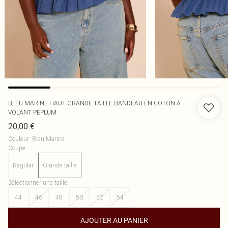
BLEU MARINE HAUT GRANDE TAILLE BANDEAU EN COTON À
VOLANT PÉPLUM
20,00 €
Couleur
:
Bleu Marine
Coupe
:
Regular
Grande taille
Sélectionner une taille
:
44
46
48
50
52
54
AJOUTER AU PANIER