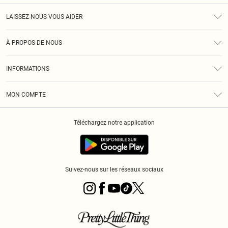
LAISSEZ-NOUS VOUS AIDER
Assistance
À PROPOS DE NOUS
Retours
À Notre Sujet
Guide Des Tailles
INFORMATIONS
PLT Réduction pour les étudiants
Livraison
Conditions Générales
Diversité
Royalty
MON COMPTE
Politique De Confidentialité
Klarna
Cookies
Informations Sur L’App PLT
Réduction étudiant - Student Beans
Téléchargez notre application
Historique
Suivez-nous sur les réseaux sociaux