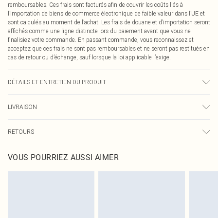
remboursables. Ces frais sont facturés afin de couvrir les coûts liés à
l’importation de biens de commerce électronique de faible valeur dans l’UE et
sont calculés au moment de l’achat. Les frais de douane et d’importation seront
affichés comme une ligne distincte lors du paiement avant que vous ne
finalisiez votre commande. En passant commande, vous reconnaissez et
acceptez que ces frais ne sont pas remboursables et ne seront pas restitués en
cas de retour ou d’échange, sauf lorsque la loi applicable l’exige.
DÉTAILS ET ENTRETIEN DU PRODUIT
100,0 % Coton, 0,0 % Viscose, 0,0 % Polyester Veuillez noter : en raison du
LIVRAISON
tissu utilisé, la couleur peut déteindre.
Livraison standard France
€2.99
RETOURS
Jusqu'à 7 jours ouvrables
Un problème survient ? Vous disposez de 21 jours à compter de la réception
Livraison express France
€9.99
VOUS POURRIEZ AUSSI AIMER
pour nous retourner un article.
Jusqu'à 2-3 jours ouvrables
Veuillez noter que nous ne pouvons pas rembourser les masques tendance, les
Livraison en Point Relais
€2.99
cosmétiques, les bijoux pour piercings, les jouets pour adultes, les maillots de
Jusqu'à 7 jours ouvrables
bain ou la lingerie si l'opercule d'hygiène est endommagé ou endommagé.
Les chaussures et/ou vêtements doivent être non portés, non lavés et porter
leurs étiquettes d'origine. Les chaussures doivent également être essayées en