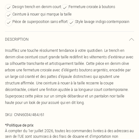
Design trench en denim court
Fermeture croisée à boutons
Ceinture à nouer qui marque la taille
Pièce de superposition sans effort
Style lavage indigo contemporain
DESCRIPTION
Insufflez une touche résolument tendance à votre quotidien. Le trench en
denim olive ceinturé court grande taille redéfinit les vêtements d'extérieur avec
sa silhouette tranchante et artistiquement taillée. Cette pièce en denim olive
arbore une fermeture croisée avec d'élégants boutons argentés, encadrée par
un large col cranté et des pattes d'épaule distinctives qui ajoutent une
structure affirmée. Une ceinture à nouer à la taille resserre la coupe
décontractée, créant une finition ajustée à sa longueur court contemporaine.
Superposez cette pièce sur un simple débardeur et un pantalon noir taille
haute pour un look de jour assuré qui en dit long.
SKU:
CNN6034/484/61
*
Politique de prix
À compter du 1er juillet 2026, toutes les commandes livrées à des adresses au
sein de l’UE sont soumises à des frais de douane et d’importation non