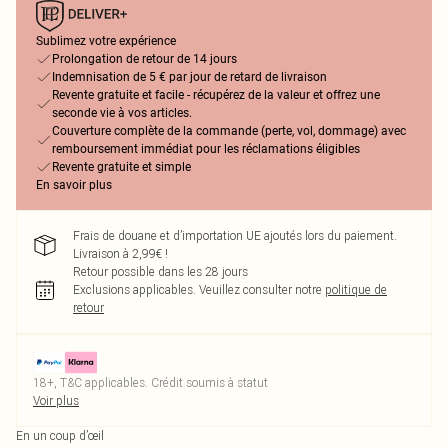
Sublimez votre expérience
Prolongation de retour de 14 jours
Indemnisation de 5 € par jour de retard de livraison
Revente gratuite et facile - récupérez de la valeur et offrez une
seconde vie à vos articles.
Couverture complète de la commande (perte, vol, dommage) avec
remboursement immédiat pour les réclamations éligibles
Revente gratuite et simple
En savoir plus
Frais de douane et d’importation UE ajoutés lors du paiement.
Livraison à 2,99€ !
Retour possible dans les 28 jours
Exclusions applicables.
Veuillez consulter notre
politique de
retour
18+, T&C applicables. Crédit soumis à statut
Voir plus
En un coup d’œil