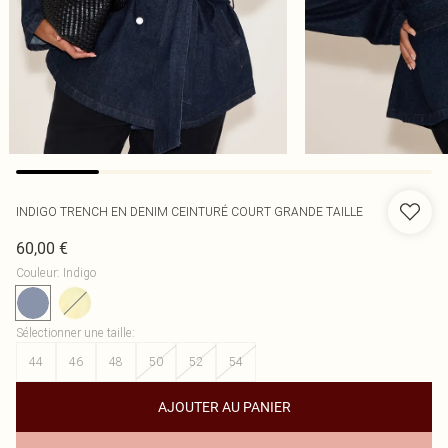
INDIGO TRENCH EN DENIM CEINTURÉ COURT GRANDE TAILLE
60,00 €
Couleur
:
Indigo
Sélectionner une taille
:
44
46
48
50
52
54
AJOUTER AU PANIER