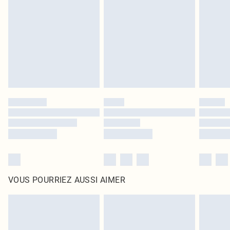
intérieur. Les articles pour la maison, y compris le linge de lit, les matelas, les
surmatelas et les oreillers, doivent être inutilisés et dans leur emballage
d'origine non ouvert. Ceci n'affecte pas vos droits statutaires.
Cliquez
ici
pour consulter l'intégralité de notre politique de retour.
VOUS POURRIEZ AUSSI AIMER