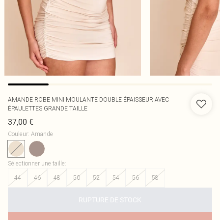
AMANDE ROBE MINI MOULANTE DOUBLE ÉPAISSEUR AVEC
ÉPAULETTES GRANDE TAILLE
37,00 €
Couleur
:
Amande
Sélectionner une taille
:
44
46
48
50
52
54
56
58
RUPTURE DE STOCK