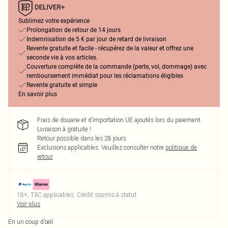
Sublimez votre expérience
Prolongation de retour de 14 jours
Indemnisation de 5 € par jour de retard de livraison
Revente gratuite et facile - récupérez de la valeur et offrez une
seconde vie à vos articles.
Couverture complète de la commande (perte, vol, dommage) avec
remboursement immédiat pour les réclamations éligibles
Revente gratuite et simple
En savoir plus
Frais de douane et d’importation UE ajoutés lors du paiement.
Livraison à gratuite !
Retour possible dans les 28 jours
Exclusions applicables.
Veuillez consulter notre
politique de
retour
18+, T&C applicables. Crédit soumis à statut
Voir plus
En un coup d’œil