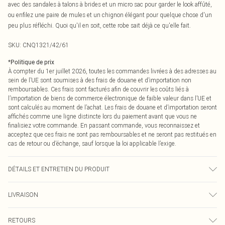
avec des sandales à talons à brides et un micro sac pour garder le look affûté,
ou enfilez une paire de mules et un chignon élégant pour quelque chose d'un
peu plus réfléchi. Quoi qu'il en soit, cette robe sait déjà ce qu'elle fait.
SKU:
CNQ1321/42/61
*
Politique de prix
À compter du 1er juillet 2026, toutes les commandes livrées à des adresses au
sein de l’UE sont soumises à des frais de douane et d’importation non
remboursables. Ces frais sont facturés afin de couvrir les coûts liés à
l’importation de biens de commerce électronique de faible valeur dans l’UE et
sont calculés au moment de l’achat. Les frais de douane et d’importation seront
affichés comme une ligne distincte lors du paiement avant que vous ne
finalisiez votre commande. En passant commande, vous reconnaissez et
acceptez que ces frais ne sont pas remboursables et ne seront pas restitués en
cas de retour ou d’échange, sauf lorsque la loi applicable l’exige.
DÉTAILS ET ENTRETIEN DU PRODUIT
100% Polyester Veuillez noter : en raison du tissu utilisé, la couleur peut
LIVRAISON
déteindre.
Livraison standard France
0
RETOURS