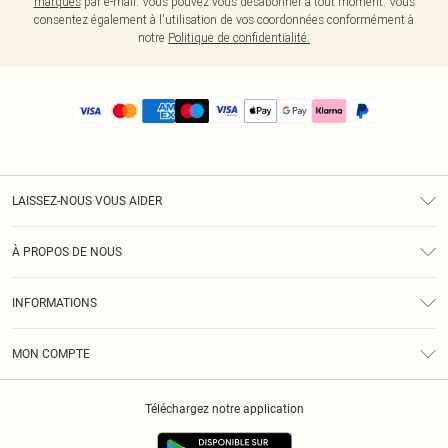
marques
par e-mail. Vous pouvez vous désabonner à tout moment. Vous
consentez également à l'utilisation de vos coordonnées conformément à
notre
Politique de confidentialité.
LAISSEZ-NOUS VOUS AIDER
Assistance
À PROPOS DE NOUS
Retours
À Notre Sujet
Guide Des Tailles
INFORMATIONS
PLT Réduction pour les étudiants
Livraison
Conditions Générales
Diversité
Royalty
MON COMPTE
Politique De Confidentialité
Klarna
Cookies
Informations Sur L’App PLT
Réduction étudiant - Student Beans
Téléchargez notre application
Historique