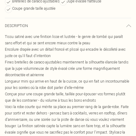
Bretelles de caraco ajustables
Jupe évasée flatteuse
Coupe grande taille ajustée
DESCRIPTION
Tissu satiné avec une finition lisse et lustrée - le genre de tombé qui paraît
sans effort et qui se sent encore mieux contre la peau
Encolure drapée avec un détail froncé et plissé qui encadre le décolleté avec
juste ce qu'il faut d'intention
Fines bretelles de caraco ajustables maintiennent la silhouette élancée tandis
que la jupe volumineuse de style évasé crée une forme magnifiquement
décontractée et aérienne
Longueur mini qui arrive en haut de la cuisse, ce qui en fait un incontournable
pour les soirées où la robe doit parler d'elle-même
Conçue pour une coupe grande taille, taillée pour épouser vos formes plutôt
que de les contrarier - du volume à tous les bons endroits
Voici la robe courte qui mérite sa place au premier rang de la garde-robe. Faite
pour sortir et rester dehors - pensez bars à cocktails, verres en rooftop, dîners
d'anniversaire, ou une soirée sur la piste de danse où vous voulez vraiment
bouger. La finition satinée capte la lumière sans en faire trop, et la silhouette
évasée signifie que vous ne sacrifiez pas le confort pour l'impact. Stylisez-la