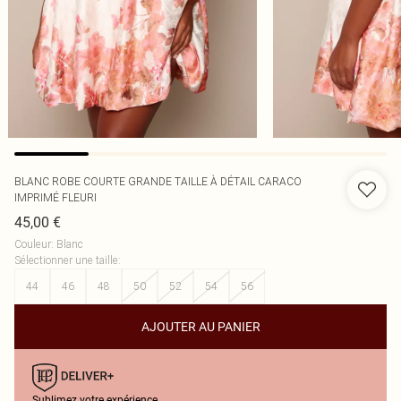
BLANC ROBE COURTE GRANDE TAILLE À DÉTAIL CARACO
IMPRIMÉ FLEURI
45,00 €
Couleur
:
Blanc
Sélectionner une taille
:
44
46
48
50
52
54
56
AJOUTER AU PANIER
Sublimez votre expérience