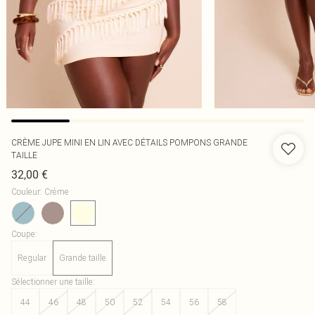
CRÈME JUPE MINI EN LIN AVEC DÉTAILS POMPONS GRANDE
TAILLE
32,00 €
Couleur
:
Crème
Coupe
:
Regular
Grande taille
Sélectionner une taille
:
44
46
48
50
52
54
56
58