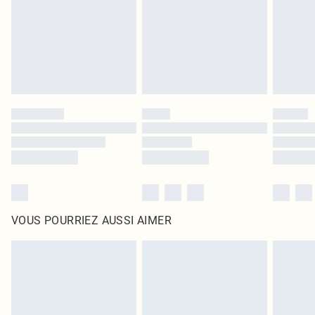
d'origine non ouvert. Ceci n'affecte pas vos droits statutaires.
Cliquez
ici
pour consulter l'intégralité de notre politique de retour.
VOUS POURRIEZ AUSSI AIMER