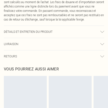
sont calculés au moment de l’achat. Les frais de douane et d’importation seront
affichés comme une ligne distincte lors du paiement avant que vous ne
finalisiez votre commande. En passant commande, vous reconnaissez et
acceptez que ces frais ne sont pas remboursables et ne seront pas restitués en
cas de retour ou d’échange, sauf lorsque la loi applicable l’exige.
DÉTAILS ET ENTRETIEN DU PRODUIT
40,0 % Lin, 40,0 % Rayonne, 10,0 % Polyester, 10,0 % Coton Veuillez noter : en
LIVRAISON
raison du tissu utilisé, la couleur peut déteindre.
Livraison standard France
0
RETOURS
Jusqu'à 7 jours ouvrables
Un problème survient ? Vous disposez de 21 jours à compter de la réception
Livraison express France
€7.99
VOUS POURRIEZ AUSSI AIMER
pour nous retourner un article.
Jusqu'à 2-3 jours ouvrables
Veuillez noter que nous ne pouvons pas rembourser les masques tendance, les
Livraison en Point Relais
€2.99
cosmétiques, les bijoux pour piercings, les jouets pour adultes, les maillots de
Jusqu'à 7 jours ouvrables
bain ou la lingerie si l'opercule d'hygiène est endommagé ou endommagé.
Les chaussures et/ou vêtements doivent être non portés, non lavés et porter
leurs étiquettes d'origine. Les chaussures doivent également être essayées en
intérieur. Les articles pour la maison, y compris le linge de lit, les matelas, les
surmatelas et les oreillers, doivent être inutilisés et dans leur emballage