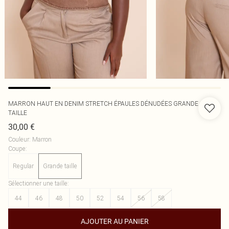
MARRON HAUT EN DENIM STRETCH ÉPAULES DÉNUDÉES GRANDE
TAILLE
30,00 €
Couleur
:
Marron
Coupe
:
Regular
Grande taille
Sélectionner une taille
:
44
46
48
50
52
54
56
58
AJOUTER AU PANIER