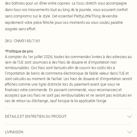
des bottines pour un dîner entre copines. Le tissu stretch vous accompagne
dans tous vos mouvements tout au long de la journée, vous assurant confort
sans compromis sur le style. Cet essentiel PrettyLittleThing deviendra
rapidement votre pièce fétiche pour ces moments où vous voulez paraître
soignée sans effort.
SKU:
CNM5165/7/61
*
Politique de prix
À compter du 1er juillet 2026, toutes les commandes livrées à des adresses au
sein de l’UE sont soumises à des frais de douane et d’importation non
remboursables. Ces frais sont facturés afin de couvrir les coûts liés à
l’importation de biens de commerce électronique de faible valeur dans l’UE et
sont calculés au moment de l’achat. Les frais de douane et d’importation seront
affichés comme une ligne distincte lors du paiement avant que vous ne
finalisiez votre commande. En passant commande, vous reconnaissez et
acceptez que ces frais ne sont pas remboursables et ne seront pas restitués en
cas de retour ou d’échange, sauf lorsque la loi applicable l’exige.
DÉTAILS ET ENTRETIEN DU PRODUIT
70,0 % Coton, 28,0 % Polyester, 2,0 % Élasthanne Veuillez noter : en raison du
LIVRAISON
tissu utilisé, la couleur peut déteindre.