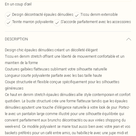
En un coup d’œil
Design décontracté épaules dénudées
Tissu denim extensible
Teinte marron polyvalente
S'accorde parfaitement avec les accessoires
DESCRIPTION
Design chic épaules dénudées créant un décolleté élégant
Tissu en denim stretch offrant une liberté de mouvement confortable et un
maintien de la forme
Coutures galbées flatteuses sublimant votre silhouette naturelle
Longueur courte polyvalente parfaite avec les bas taille haute
Coupe structurée et flexible conçue spécifiquement pour les silhouettes
généreuses
Ce haut en denim stretch épaules dénudées allie style contemporain et confort
quotidien. Le buste structuré crée une forme flatteuse tandis que les épaules
dénudées ajoutent une touche d'élégance naturelle à votre look de jour. Portez-
le avec un pantalon large comme illustré pour une silhouette équilibrée qui
convient parfaitement aux brunchs décontractés ou aux virées shopping du
week-end. Ce modèle polyvalent se marie tout aussi bien avec votre jean et vos
baskets préférés pour un café entre amis, ou habillez-le avec une jupe midi et