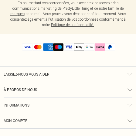
En soumettant vos coordonnées, vous acceptez de recevoir des
communications marketing de PrettyLittleThing et de notre
famille de
marques
par e-mail. Vous pouvez vous désabonner à tout moment. Vous
consentez également à l'utilisation de vos coordonnées conformément à
notre
Politique de confidentialité.
LAISSEZ-NOUS VOUS AIDER
Assistance
À PROPOS DE NOUS
Retours
À Notre Sujet
Guide Des Tailles
INFORMATIONS
PLT Réduction pour les étudiants
Livraison
Conditions Générales
Diversité
Royalty
MON COMPTE
Politique De Confidentialité
Klarna
Cookies
Informations Sur L’App PLT
Réduction étudiant - Student Beans