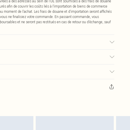
vrées à des adresses au sein de l’UE sont soumises à des frais de douane
urés afin de couvrir les coûts liés à l’importation de biens de commerce
 au moment de l’achat. Les frais de douane et d’importation seront affichés
 vous ne finalisiez votre commande. En passant commande, vous
boursables et ne seront pas restitués en cas de retour ou d’échange, sauf
issu utilisé, la couleur peut déteindre.
€2.99
pter de la réception pour nous retourner un article.
€9.99
masques tendance, les cosmétiques, les bijoux pour piercings, les jouets
'opercule d'hygiène est endommagé ou endommagé.
€2.99
 non lavés et porter leurs étiquettes d'origine. Les chaussures doivent
a maison, y compris le linge de lit, les matelas, les surmatelas et les
d'origine non ouvert. Ceci n'affecte pas vos droits statutaires.
 de retour.