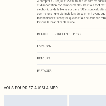
À compter du 1er juillet 2026, toutes les commandes li
et d’importation non remboursables. Ces frais sont fact
électronique de faible valeur dans l’UE et sont calculés
comme une ligne distincte lors du paiement avant que
reconnaissez et acceptez que ces frais ne sont pas rem
lorsque la loi applicable l’exige.
DÉTAILS ET ENTRETIEN DU PRODUIT
76% Acrylique, 24% Nylon Veuillez noter : en raison du t
LIVRAISON
Livraison standard France
RETOURS
Jusqu'à 7 jours ouvrables
Un problème survient ? Vous disposez de 21 jours à com
Livraison express France
PARTAGER
Veuillez noter que nous ne pouvons pas rembourser les 
Jusqu'à 2-3 jours ouvrables
pour adultes, les maillots de bain ou la lingerie si l
Livraison en Point Relais
Les chaussures et/ou vêtements doivent être non portés,
Jusqu'à 7 jours ouvrables
également être essayées en intérieur. Les articles pour l
VOUS POURRIEZ AUSSI AIMER
oreillers, doivent être inutilisés et dans leur emballage 
Cliquez
ici
pour consulter l'intégralité de notre politique