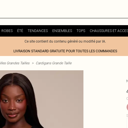
ROBES
ÉTÉ
TENDANCES
ENSEMBLES
TOPS
CHAUSSURES ET ACCES
Ce site contient du contenu généré ou modifié par IA.
LIVRAISON STANDARD GRATUITE POUR TOUTES LES COMMANDES
lles Grandes Tailles
>
Cardigans Grande Taille
C
S