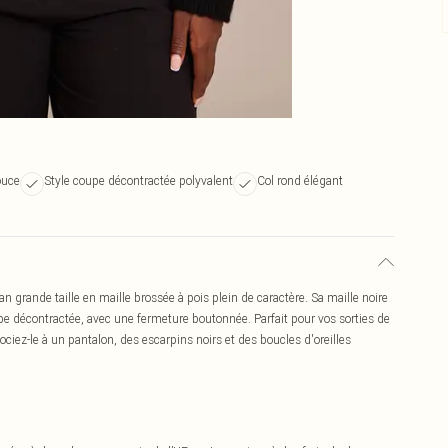
ouce
Style coupe décontractée polyvalent
Col rond élégant
 grande taille en maille brossée à pois plein de caractère. Sa maille noire
e décontractée, avec une fermeture boutonnée. Parfait pour vos sorties de
ciez-le à un pantalon, des escarpins noirs et des boucles d'oreilles