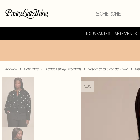
NOUVEAUTÉS
VÊTEMENTS
Accueil
>
Femmes
>
Achat Par Ajustement
>
Vêtements Grande Taille
>
Mai
PLUS