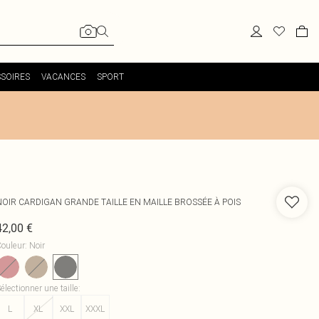
SOIRES
VACANCES
SPORT
NOIR CARDIGAN GRANDE TAILLE EN MAILLE BROSSÉE À POIS
42,00 €
ouleur
:
Noir
électionner une taille
:
L
XL
XXL
XXXL