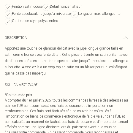
Finition satin douce
Détail froncé flatteur
Fente spectaculaire jusqu'à mi-cuisse
Longueur maxi allongeante
Options de style polyvalentes
DESCRIPTION
Apportez une touche de glamour délicat avec la jupe longue grande taille en
satin crème froncé avec fente détail. Cette pièce présente un satin brillant avec
des fronces latérales et une fente spectaculaire jusqu'à mi-cuisse qui allonge la
silhouette. Associez-la à un crop top en satin ou un blazer pour un look élégant
qui ne passe pas inaperçu.
SKU:
CNM5717/4/61
*
Politique de prix
À compter du 1er juillet 2026, toutes les commandes livrées à des adresses au
sein de l’UE sont soumises à des frais de douane et d’importation non
remboursables. Ces frais sont facturés afin de couvrir les coûts liés à
l’importation de biens de commerce électronique de faible valeur dans l’UE et
sont calculés au moment de l’achat. Les frais de douane et d’importation seront
affichés comme une ligne distincte lors du paiement avant que vous ne
finalisiez votre commande. En passant commande, vous reconnaissez et