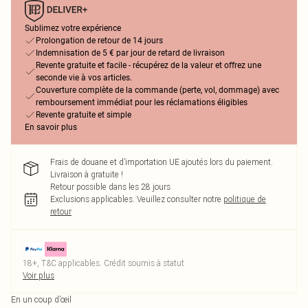
Sublimez votre expérience
Prolongation de retour de 14 jours
Indemnisation de 5 € par jour de retard de livraison
Revente gratuite et facile - récupérez de la valeur et offrez une
seconde vie à vos articles.
Couverture complète de la commande (perte, vol, dommage) avec
remboursement immédiat pour les réclamations éligibles
Revente gratuite et simple
En savoir plus
Frais de douane et d’importation UE ajoutés lors du paiement.
Livraison à gratuite !
Retour possible dans les 28 jours
Exclusions applicables.
Veuillez consulter notre
politique de
retour
18+, T&C applicables. Crédit soumis à statut
Voir plus
En un coup d’œil