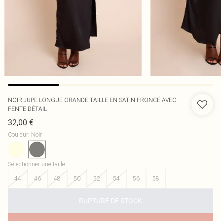
NOIR JUPE LONGUE GRANDE TAILLE EN SATIN FRONCÉ AVEC
FENTE DÉTAIL
32,00 €
Couleur
:
Noir
Sélectionner une taille
:
44
46
48
50
52
54
56
58
RUPTURE DE STOCK