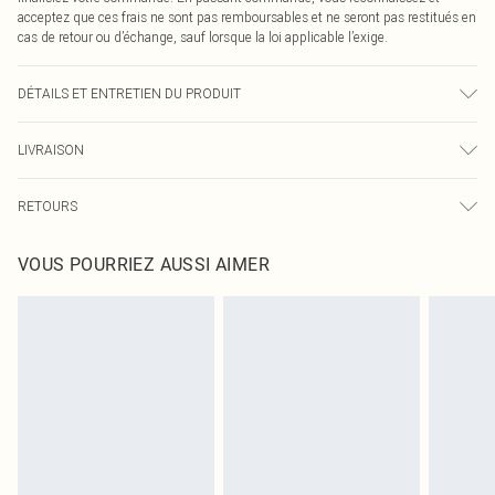
acceptez que ces frais ne sont pas remboursables et ne seront pas restitués en
cas de retour ou d’échange, sauf lorsque la loi applicable l’exige.
DÉTAILS ET ENTRETIEN DU PRODUIT
100,0 % Polyester Veuillez noter : en raison du tissu utilisé, la couleur peut
LIVRAISON
déteindre.
Livraison standard France
0
RETOURS
Jusqu'à 7 jours ouvrables
Un problème survient ? Vous disposez de 21 jours à compter de la réception
Livraison express France
€7.99
VOUS POURRIEZ AUSSI AIMER
pour nous retourner un article.
Jusqu'à 2-3 jours ouvrables
Veuillez noter que nous ne pouvons pas rembourser les masques tendance, les
Livraison en Point Relais
€2.99
cosmétiques, les bijoux pour piercings, les jouets pour adultes, les maillots de
Jusqu'à 7 jours ouvrables
bain ou la lingerie si l'opercule d'hygiène est endommagé ou endommagé.
Les chaussures et/ou vêtements doivent être non portés, non lavés et porter
leurs étiquettes d'origine. Les chaussures doivent également être essayées en
intérieur. Les articles pour la maison, y compris le linge de lit, les matelas, les
surmatelas et les oreillers, doivent être inutilisés et dans leur emballage
d'origine non ouvert. Ceci n'affecte pas vos droits statutaires.
Cliquez
ici
pour consulter l'intégralité de notre politique de retour.