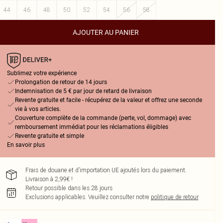
44
46
48
50
52
54
56
58
AJOUTER AU PANIER
Sublimez votre expérience
Prolongation de retour de 14 jours
Indemnisation de 5 € par jour de retard de livraison
Revente gratuite et facile - récupérez de la valeur et offrez une seconde
vie à vos articles.
Couverture complète de la commande (perte, vol, dommage) avec
remboursement immédiat pour les réclamations éligibles
Revente gratuite et simple
En savoir plus
Frais de douane et d’importation UE ajoutés lors du paiement.
Livraison à 2,99€ !
Retour possible dans les 28 jours
Exclusions applicables.
Veuillez consulter notre
politique de retour