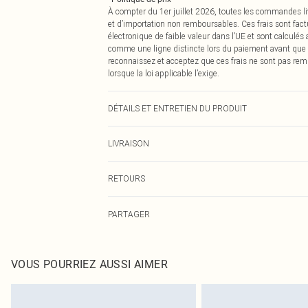
À compter du 1er juillet 2026, toutes les commandes li
et d’importation non remboursables. Ces frais sont fact
électronique de faible valeur dans l’UE et sont calculés
comme une ligne distincte lors du paiement avant que
reconnaissez et acceptez que ces frais ne sont pas rem
lorsque la loi applicable l’exige.
DÉTAILS ET ENTRETIEN DU PRODUIT
100,0 % Abaca Veuillez noter : en raison du tissu utilisé
LIVRAISON
Livraison standard France
RETOURS
Jusqu'à 7 jours ouvrables
Un problème survient ? Vous disposez de 21 jours à com
Livraison express France
PARTAGER
Veuillez noter que nous ne pouvons pas rembourser les 
Jusqu'à 2-3 jours ouvrables
pour adultes, les maillots de bain ou la lingerie si l
Livraison en Point Relais
Les chaussures et/ou vêtements doivent être non portés,
Jusqu'à 7 jours ouvrables
également être essayées en intérieur. Les articles pour l
VOUS POURRIEZ AUSSI AIMER
oreillers, doivent être inutilisés et dans leur emballage 
Cliquez
ici
pour consulter l'intégralité de notre politique