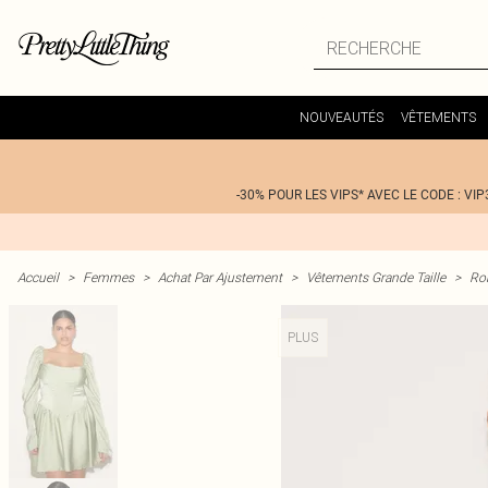
NOUVEAUTÉS
VÊTEMENTS
-30% POUR LES VIPS* AVEC LE CODE : VIP
Accueil
>
Femmes
>
Achat Par Ajustement
>
Vêtements Grande Taille
>
Rob
PLUS