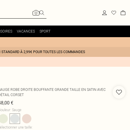
SOIRES
VACANCES
SPORT
N STANDARD À 2,99€ POUR TOUTES LES COMMANDES
SAUGE ROBE DROITE BOUFFANTE GRANDE TAILLE EN SATIN AVEC
DÉTAIL CORSET
48,00 €
ouleur
:
Sauge
électionner une taille
: