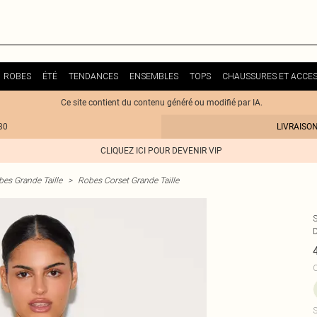
ROBES
ÉTÉ
TENDANCES
ENSEMBLES
TOPS
CHAUSSURES ET ACCES
Ce site contient du contenu généré ou modifié par IA.
30
LIVRAISO
CLIQUEZ ICI POUR DEVENIR VIP
es Grande Taille
>
Robes Corset Grande Taille
C
S