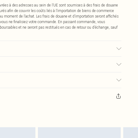
vrées à des adresses au sein de l’UE sont soumises à des frais de douane
urés afin de couvrir les coûts liés à l’importation de biens de commerce
 au moment de l’achat. Les frais de douane et d’importation seront affichés
 vous ne finalisiez votre commande. En passant commande, vous
boursables et ne seront pas restitués en cas de retour ou d’échange, sauf
, la couleur peut déteindre.
€2.99
pter de la réception pour nous retourner un article.
€9.99
masques tendance, les cosmétiques, les bijoux pour piercings, les jouets
'opercule d'hygiène est endommagé ou endommagé.
€2.99
 non lavés et porter leurs étiquettes d'origine. Les chaussures doivent
a maison, y compris le linge de lit, les matelas, les surmatelas et les
d'origine non ouvert. Ceci n'affecte pas vos droits statutaires.
 de retour.