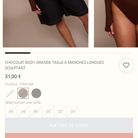
CHOCOLAT BODY GRANDE TAILLE À MANCHES LONGUES
SCULPTANT
31,00 €
Couleur
:
Chocolat
Sélectionner une taille
:
44
46
48
50
52
54
RUPTURE DE STOCK