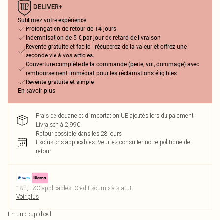
Sublimez votre expérience
Prolongation de retour de 14 jours
Indemnisation de 5 € par jour de retard de livraison
Revente gratuite et facile - récupérez de la valeur et offrez une
seconde vie à vos articles.
Couverture complète de la commande (perte, vol, dommage) avec
remboursement immédiat pour les réclamations éligibles
Revente gratuite et simple
En savoir plus
Frais de douane et d’importation UE ajoutés lors du paiement.
Livraison à 2,99€ !
Retour possible dans les 28 jours
Exclusions applicables.
Veuillez consulter notre
politique de
retour
18+, T&C applicables. Crédit soumis à statut
Voir plus
En un coup d’œil