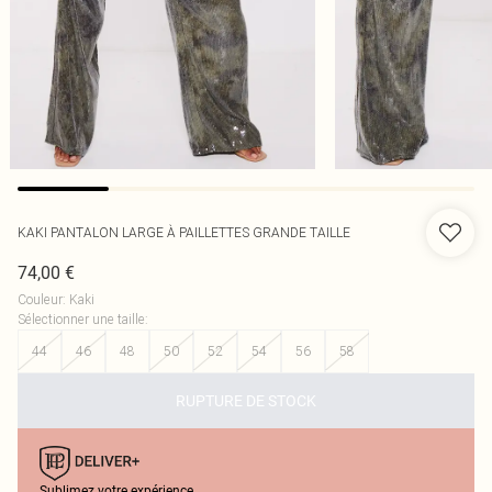
KAKI PANTALON LARGE À PAILLETTES GRANDE TAILLE
74,00 €
Couleur
:
Kaki
Sélectionner une taille
:
44
46
48
50
52
54
56
58
RUPTURE DE STOCK
Sublimez votre expérience