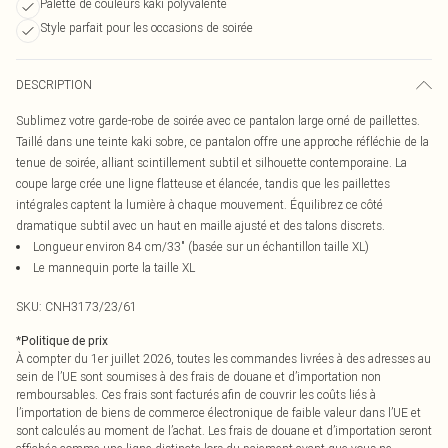
Palette de couleurs kaki polyvalente
Style parfait pour les occasions de soirée
DESCRIPTION
Sublimez votre garde-robe de soirée avec ce pantalon large orné de paillettes.
Taillé dans une teinte kaki sobre, ce pantalon offre une approche réfléchie de la
tenue de soirée, alliant scintillement subtil et silhouette contemporaine. La
coupe large crée une ligne flatteuse et élancée, tandis que les paillettes
intégrales captent la lumière à chaque mouvement. Équilibrez ce côté
dramatique subtil avec un haut en maille ajusté et des talons discrets.
Longueur environ 84 cm/33" (basée sur un échantillon taille XL)
Le mannequin porte la taille XL
SKU:
CNH3173/23/61
*
Politique de prix
À compter du 1er juillet 2026, toutes les commandes livrées à des adresses au
sein de l’UE sont soumises à des frais de douane et d’importation non
remboursables. Ces frais sont facturés afin de couvrir les coûts liés à
l’importation de biens de commerce électronique de faible valeur dans l’UE et
sont calculés au moment de l’achat. Les frais de douane et d’importation seront