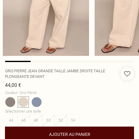
GRIS PIERRE JEAN GRANDE TAILLE JAMBE DROITE TAILLE
PLONGEANTE DEVANT
44,00 €
Couleur
:
Gris Pierre
Sélectionner une taille
:
44
46
48
50
52
54
AJOUTER AU PANIER