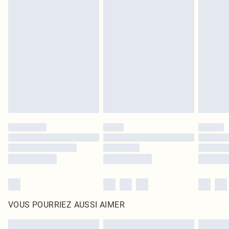
Les chaussures et/ou vêtements doivent être non portés, non lavés et porter
leurs étiquettes d'origine. Les chaussures doivent également être essayées en
intérieur. Les articles pour la maison, y compris le linge de lit, les matelas, les
surmatelas et les oreillers, doivent être inutilisés et dans leur emballage
d'origine non ouvert. Ceci n'affecte pas vos droits statutaires.
Cliquez
ici
pour consulter l'intégralité de notre politique de retour.
VOUS POURRIEZ AUSSI AIMER