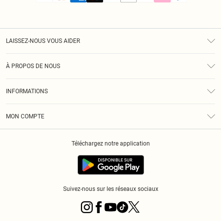
LAISSEZ-NOUS VOUS AIDER
Assistance
À PROPOS DE NOUS
Retours
À Notre Sujet
Guide Des Tailles
INFORMATIONS
PLT Réduction pour les étudiants
Livraison
Conditions Générales
Diversité
Royalty
MON COMPTE
Politique De Confidentialité
Klarna
Cookies
Informations Sur L’App PLT
Réduction étudiant - Student Beans
Téléchargez notre application
Historique
Suivez-nous sur les réseaux sociaux