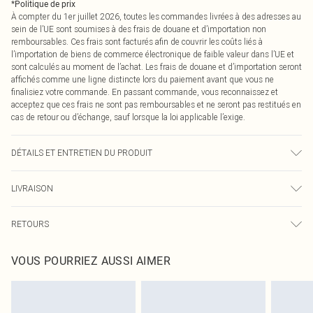
*
Politique de prix
À compter du 1er juillet 2026, toutes les commandes livrées à des adresses au
sein de l’UE sont soumises à des frais de douane et d’importation non
remboursables. Ces frais sont facturés afin de couvrir les coûts liés à
l’importation de biens de commerce électronique de faible valeur dans l’UE et
sont calculés au moment de l’achat. Les frais de douane et d’importation seront
affichés comme une ligne distincte lors du paiement avant que vous ne
finalisiez votre commande. En passant commande, vous reconnaissez et
acceptez que ces frais ne sont pas remboursables et ne seront pas restitués en
cas de retour ou d’échange, sauf lorsque la loi applicable l’exige.
DÉTAILS ET ENTRETIEN DU PRODUIT
80,0% Coton, 11,0% Viscose, 9,0% Polyester Veuillez noter : en raison du tissu
LIVRAISON
utilisé, la couleur peut déteindre.
Livraison standard France
€2.99
RETOURS
Jusqu'à 7 jours ouvrables
Un problème survient ? Vous disposez de 21 jours à compter de la réception
Livraison express France
€9.99
VOUS POURRIEZ AUSSI AIMER
pour nous retourner un article.
Jusqu'à 2-3 jours ouvrables
Veuillez noter que nous ne pouvons pas rembourser les masques tendance, les
Livraison en Point Relais
€2.99
cosmétiques, les bijoux pour piercings, les jouets pour adultes, les maillots de
Jusqu'à 7 jours ouvrables
bain ou la lingerie si l'opercule d'hygiène est endommagé ou endommagé.