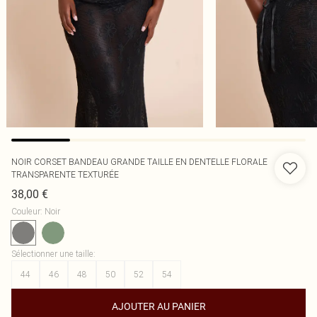
NOIR CORSET BANDEAU GRANDE TAILLE EN DENTELLE FLORALE
TRANSPARENTE TEXTURÉE
38,00 €
Couleur
:
Noir
Sélectionner une taille
:
44
46
48
50
52
54
AJOUTER AU PANIER