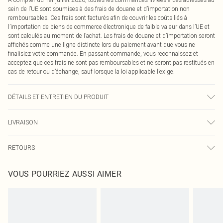
sein de l’UE sont soumises à des frais de douane et d’importation non
remboursables. Ces frais sont facturés afin de couvrir les coûts liés à
l’importation de biens de commerce électronique de faible valeur dans l’UE et
sont calculés au moment de l’achat. Les frais de douane et d’importation seront
affichés comme une ligne distincte lors du paiement avant que vous ne
finalisiez votre commande. En passant commande, vous reconnaissez et
acceptez que ces frais ne sont pas remboursables et ne seront pas restitués en
cas de retour ou d’échange, sauf lorsque la loi applicable l’exige.
DÉTAILS ET ENTRETIEN DU PRODUIT
100,0 % Polyester Veuillez noter : en raison du tissu utilisé, la couleur peut
LIVRAISON
déteindre.
Livraison standard France
0
RETOURS
Jusqu'à 7 jours ouvrables
Un problème survient ? Vous disposez de 21 jours à compter de la réception
Livraison express France
€7.99
VOUS POURRIEZ AUSSI AIMER
pour nous retourner un article.
Jusqu'à 2-3 jours ouvrables
Veuillez noter que nous ne pouvons pas rembourser les masques tendance, les
Livraison en Point Relais
€2.99
cosmétiques, les bijoux pour piercings, les jouets pour adultes, les maillots de
Jusqu'à 7 jours ouvrables
bain ou la lingerie si l'opercule d'hygiène est endommagé ou endommagé.
Les chaussures et/ou vêtements doivent être non portés, non lavés et porter