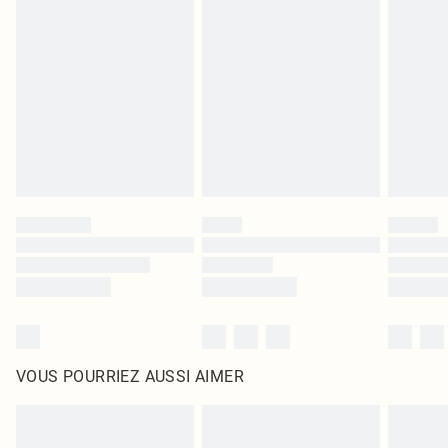
leurs étiquettes d'origine. Les chaussures doivent également être essayées en
intérieur. Les articles pour la maison, y compris le linge de lit, les matelas, les
surmatelas et les oreillers, doivent être inutilisés et dans leur emballage
d'origine non ouvert. Ceci n'affecte pas vos droits statutaires.
Cliquez
ici
pour consulter l'intégralité de notre politique de retour.
VOUS POURRIEZ AUSSI AIMER