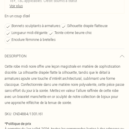
18+, T&C applicables. Crédit soumis à statut
Voir plus
En un coup d’œil
Bonnets sculptants à armatures
Silhouette drapée flatteuse
Longueur midi élégante
Teinte crème beurre chic
Encolure féminine à bretelles
DESCRIPTION
Cette robe midi noire offre une leçon magistrale en matière de sophistication
discrète. La silhouette drapée flatte la silhouette, tandis que le détail à
armatures ajoute une touche d'intérêt architectural, sublimant une forme
classique. Confectionnée dans une matière noire polyvalente, cette pièce passe
sans effort du jour à la soirée. Mettez en valeur l'allure raffinée de cette robe
avec un bracelet manchette en or sculpté de notre collection de bijoux pour
une approche réfléchie de la tenue de soirée.
SKU:
CND4884/1301/61
*
Politique de prix
À compter du 1er juillet 2026, toutes les commandes livrées à des adresses au