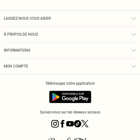
LAISSEZ-NOUS VOUS AIDER
Assistance
À PROPOS DE NOUS
Retours
À Notre Sujet
Guide Des Tailles
INFORMATIONS
PLT Réduction pour les étudiants
Livraison
Conditions Générales
Diversité
Royalty
MON COMPTE
Politique De Confidentialité
Klarna
Cookies
Informations Sur L’App PLT
Réduction étudiant - Student Beans
Téléchargez notre application
Historique
Suivez-nous sur les réseaux sociaux