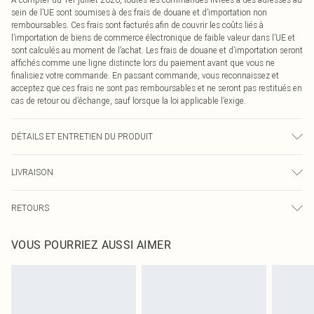
sein de l’UE sont soumises à des frais de douane et d’importation non
remboursables. Ces frais sont facturés afin de couvrir les coûts liés à
l’importation de biens de commerce électronique de faible valeur dans l’UE et
sont calculés au moment de l’achat. Les frais de douane et d’importation seront
affichés comme une ligne distincte lors du paiement avant que vous ne
finalisiez votre commande. En passant commande, vous reconnaissez et
acceptez que ces frais ne sont pas remboursables et ne seront pas restitués en
cas de retour ou d’échange, sauf lorsque la loi applicable l’exige.
DÉTAILS ET ENTRETIEN DU PRODUIT
100,0 % Polyester Veuillez noter : en raison du tissu utilisé, la couleur peut
LIVRAISON
déteindre.
Livraison standard France
€2.99
RETOURS
Jusqu'à 7 jours ouvrables
Un problème survient ? Vous disposez de 21 jours à compter de la réception
Livraison express France
€9.99
VOUS POURRIEZ AUSSI AIMER
pour nous retourner un article.
Jusqu'à 2-3 jours ouvrables
Veuillez noter que nous ne pouvons pas rembourser les masques tendance, les
Livraison en Point Relais
€2.99
cosmétiques, les bijoux pour piercings, les jouets pour adultes, les maillots de
Jusqu'à 7 jours ouvrables
bain ou la lingerie si l'opercule d'hygiène est endommagé ou endommagé.
Les chaussures et/ou vêtements doivent être non portés, non lavés et porter