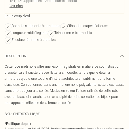
18+, T&C applicables. Crédit soumis à statut
Voir plus
En un coup d’œil
Bonnets sculptants à armatures
Silhouette drapée flatteuse
Longueur midi élégante
Teinte crème beurre chic
Encolure féminine à bretelles
DESCRIPTION
Cette robe midi noire offre une leçon magistrale en matière de sophistication
discrète. La silhouette drapée flatte la silhouette, tandis que le détail à
armatures ajoute une touche d'intérêt architectural, sublimant une forme
classique. Confectionnée dans une matière noire polyvalente, cette pièce passe
sans effort du jour à la soirée. Mettez en valeur l'allure raffinée de cette robe
avec un bracelet manchette en or sculpté de notre collection de bijoux pour
une approche réfléchie de la tenue de soirée.
SKU:
CNE9097/118/61
*
Politique de prix
À compter du 1er juillet 2026, toutes les commandes livrées à des adresses au