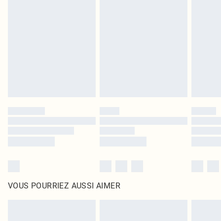
leurs étiquettes d'origine. Les chaussures doivent également être essayées en
intérieur. Les articles pour la maison, y compris le linge de lit, les matelas, les
surmatelas et les oreillers, doivent être inutilisés et dans leur emballage
d'origine non ouvert. Ceci n'affecte pas vos droits statutaires.
Cliquez
ici
pour consulter l'intégralité de notre politique de retour.
VOUS POURRIEZ AUSSI AIMER