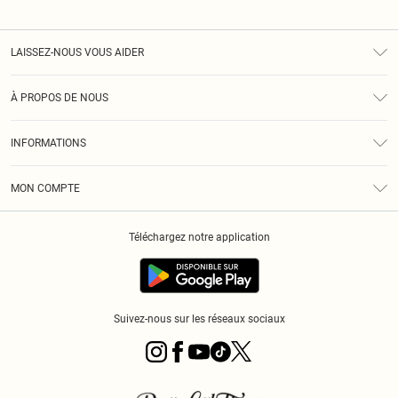
LAISSEZ-NOUS VOUS AIDER
Assistance
À PROPOS DE NOUS
Retours
À Notre Sujet
Guide Des Tailles
INFORMATIONS
PLT Réduction pour les étudiants
Livraison
Conditions Générales
Diversité
Royalty
MON COMPTE
Politique De Confidentialité
Klarna
Cookies
Informations Sur L’App PLT
Réduction étudiant - Student Beans
Téléchargez notre application
Historique
Suivez-nous sur les réseaux sociaux