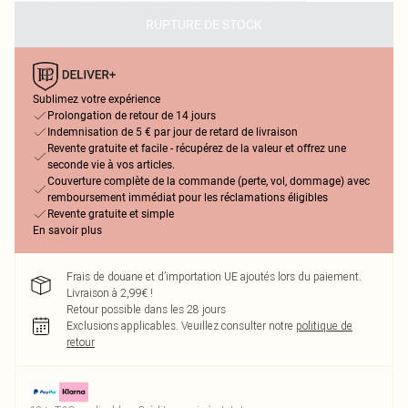
RUPTURE DE STOCK
Sublimez votre expérience
Prolongation de retour de 14 jours
Indemnisation de 5 € par jour de retard de livraison
Revente gratuite et facile - récupérez de la valeur et offrez une
seconde vie à vos articles.
Couverture complète de la commande (perte, vol, dommage) avec
remboursement immédiat pour les réclamations éligibles
Revente gratuite et simple
En savoir plus
Frais de douane et d’importation UE ajoutés lors du paiement.
Livraison à 2,99€ !
Retour possible dans les 28 jours
Exclusions applicables.
Veuillez consulter notre
politique de
retour