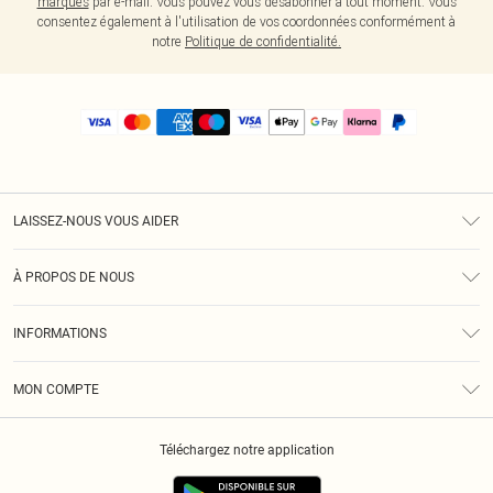
marques
par e-mail. Vous pouvez vous désabonner à tout moment. Vous
consentez également à l'utilisation de vos coordonnées conformément à
notre
Politique de confidentialité.
LAISSEZ-NOUS VOUS AIDER
Assistance
À PROPOS DE NOUS
Retours
À Notre Sujet
Guide Des Tailles
INFORMATIONS
PLT Réduction pour les étudiants
Livraison
Conditions Générales
Diversité
Royalty
MON COMPTE
Politique De Confidentialité
Klarna
Cookies
Informations Sur L’App PLT
Réduction étudiant - Student Beans
Téléchargez notre application
Historique