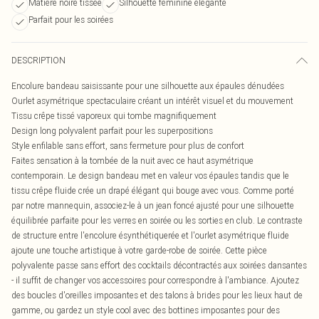
Matière noire tissée
Silhouette féminine élégante
Parfait pour les soirées
DESCRIPTION
Encolure bandeau saisissante pour une silhouette aux épaules dénudées
Ourlet asymétrique spectaculaire créant un intérêt visuel et du mouvement
Tissu crêpe tissé vaporeux qui tombe magnifiquement
Design long polyvalent parfait pour les superpositions
Style enfilable sans effort, sans fermeture pour plus de confort
Faites sensation à la tombée de la nuit avec ce haut asymétrique
contemporain. Le design bandeau met en valeur vos épaules tandis que le
tissu crêpe fluide crée un drapé élégant qui bouge avec vous. Comme porté
par notre mannequin, associez-le à un jean foncé ajusté pour une silhouette
équilibrée parfaite pour les verres en soirée ou les sorties en club. Le contraste
de structure entre l'encolure ésynthétiquerée et l'ourlet asymétrique fluide
ajoute une touche artistique à votre garde-robe de soirée. Cette pièce
polyvalente passe sans effort des cocktails décontractés aux soirées dansantes
- il suffit de changer vos accessoires pour correspondre à l'ambiance. Ajoutez
des boucles d'oreilles imposantes et des talons à brides pour les lieux haut de
gamme, ou gardez un style cool avec des bottines imposantes pour des