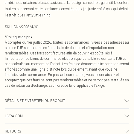
ambiances urbaines plus audacieuses. Le design sans effort garantit le confort
tout en conservant cette confiance convoitée du « j'ai juste enfilé ça » qui définit
l'esthétique PrettyLittleThing.
SKU:
CNN9028/4/61
*
Politique de prix
À compter du 1er juillet 2026, toutes les commandes livrées à des adresses au
sein de l’UE sont soumises à des frais de douane et d’importation non
remboursables. Ces frais sont facturés afin de couvrir les coûts liés à
l’importation de biens de commerce électronique de faible valeur dans l’UE et
sont calculés au moment de l’achat. Les frais de douane et d’importation seront
affichés comme une ligne distincte lors du paiement avant que vous ne
finalisiez votre commande. En passant commande, vous reconnaissez et
acceptez que ces frais ne sont pas remboursables et ne seront pas restitués en
cas de retour ou d’échange, sauf lorsque la loi applicable l’exige.
DÉTAILS ET ENTRETIEN DU PRODUIT
97,0 % Polyester, 3,0 % Élasthanne Veuillez noter : en raison du tissu utilisé, la
LIVRAISON
couleur peut déteindre.
Livraison standard France
0
RETOURS