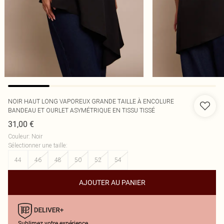
NOIR HAUT LONG VAPOREUX GRANDE TAILLE À ENCOLURE
BANDEAU ET OURLET ASYMÉTRIQUE EN TISSU TISSÉ
31,00 €
Couleur
:
Noir
Sélectionner une taille
:
44
46
48
50
52
54
AJOUTER AU PANIER
Sublimez votre expérience