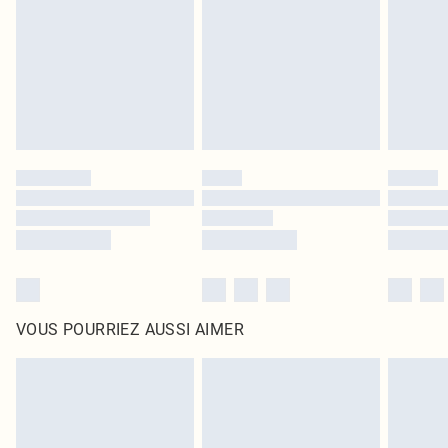
surmatelas et les oreillers, doivent être inutilisés et dans leur emballage
d'origine non ouvert. Ceci n'affecte pas vos droits statutaires.
Cliquez
ici
pour consulter l'intégralité de notre politique de retour.
VOUS POURRIEZ AUSSI AIMER