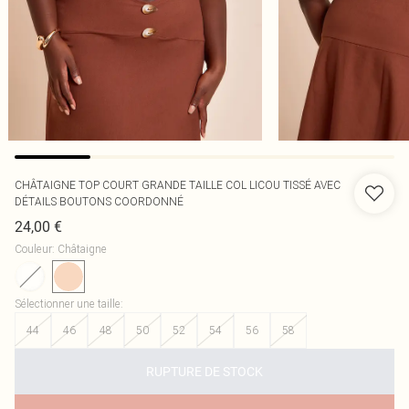
CHÂTAIGNE TOP COURT GRANDE TAILLE COL LICOU TISSÉ AVEC
DÉTAILS BOUTONS COORDONNÉ
24,00 €
Couleur
:
Châtaigne
Sélectionner une taille
:
44
46
48
50
52
54
56
58
RUPTURE DE STOCK