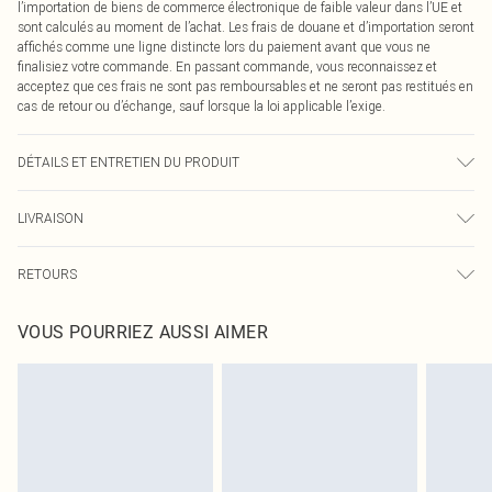
l’importation de biens de commerce électronique de faible valeur dans l’UE et
sont calculés au moment de l’achat. Les frais de douane et d’importation seront
affichés comme une ligne distincte lors du paiement avant que vous ne
finalisiez votre commande. En passant commande, vous reconnaissez et
acceptez que ces frais ne sont pas remboursables et ne seront pas restitués en
cas de retour ou d’échange, sauf lorsque la loi applicable l’exige.
DÉTAILS ET ENTRETIEN DU PRODUIT
40,0% Lin, 40,0% Rayonne, 10,0% Polyester, 10,0% Coton Veuillez noter : en
LIVRAISON
raison du tissu utilisé, la couleur peut déteindre.
Livraison standard France
0
RETOURS
Jusqu'à 7 jours ouvrables
Un problème survient ? Vous disposez de 21 jours à compter de la réception
Livraison express France
€7.99
VOUS POURRIEZ AUSSI AIMER
pour nous retourner un article.
Jusqu'à 2-3 jours ouvrables
Veuillez noter que nous ne pouvons pas rembourser les masques tendance, les
Livraison en Point Relais
€2.99
cosmétiques, les bijoux pour piercings, les jouets pour adultes, les maillots de
Jusqu'à 7 jours ouvrables
bain ou la lingerie si l'opercule d'hygiène est endommagé ou endommagé.
Les chaussures et/ou vêtements doivent être non portés, non lavés et porter
leurs étiquettes d'origine. Les chaussures doivent également être essayées en
intérieur. Les articles pour la maison, y compris le linge de lit, les matelas, les