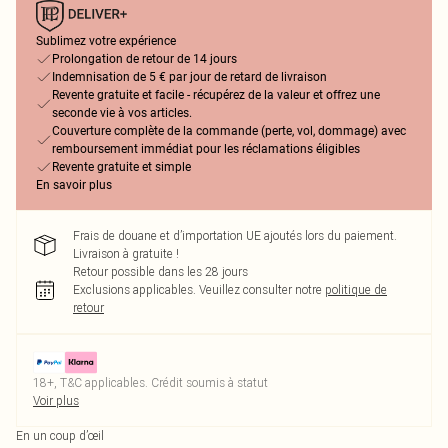
Sublimez votre expérience
Prolongation de retour de 14 jours
Indemnisation de 5 € par jour de retard de livraison
Revente gratuite et facile - récupérez de la valeur et offrez une
seconde vie à vos articles.
Couverture complète de la commande (perte, vol, dommage) avec
remboursement immédiat pour les réclamations éligibles
Revente gratuite et simple
En savoir plus
Frais de douane et d’importation UE ajoutés lors du paiement.
Livraison à gratuite !
Retour possible dans les 28 jours
Exclusions applicables.
Veuillez consulter notre
politique de
retour
18+, T&C applicables. Crédit soumis à statut
Voir plus
En un coup d’œil