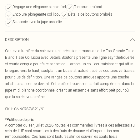
Dégage une élégance sans effort
Ton brun profond
Encolure plongeante col licou
Détails de boutons ombrés
S'associe avec la jupe assortie
DESCRIPTION
Captez la lumière du soir avec une précision remarquable. Le Top Grande Taille
Blanc Tissé Col Licou avec Détails Boutons présente une ligne ésynthétiquerée
et courte conçue pour faire sensation. Il arbore un col licou saisissant qui attire
le regard vers le haut, sculptant un buste structuré tracé de coutures verticales
pour plus de définition. Une rangée de boutons uniques apporte une touche
artistique au centre devant. Cette pièce trouve son parfait complément dans la
jupe midi blanche coordonnée, créant un ensemble sans effort prêt pour où
que la soirée vous mène.
SKU:
CNN0787/821/61
*
Politique de prix
À compter du 1er juillet 2026, toutes les commandes livrées à des adresses au
sein de l’UE sont soumises à des frais de douane et d’importation non
remboursables. Ces frais sont facturés afin de couvrir les coûts liés à