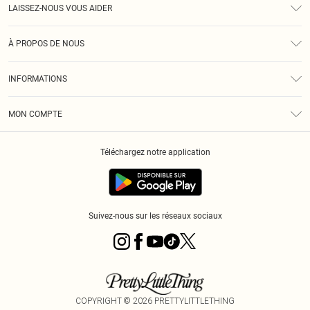
LAISSEZ-NOUS VOUS AIDER
Assistance
À PROPOS DE NOUS
Retours
À Notre Sujet
Guide Des Tailles
INFORMATIONS
PLT Réduction pour les étudiants
Livraison
Conditions Générales
Diversité
Royalty
MON COMPTE
Politique De Confidentialité
Klarna
Cookies
Informations Sur L’App PLT
Réduction étudiant - Student Beans
Téléchargez notre application
Historique
Suivez-nous sur les réseaux sociaux
COPYRIGHT ©
2026
PRETTYLITTLETHING