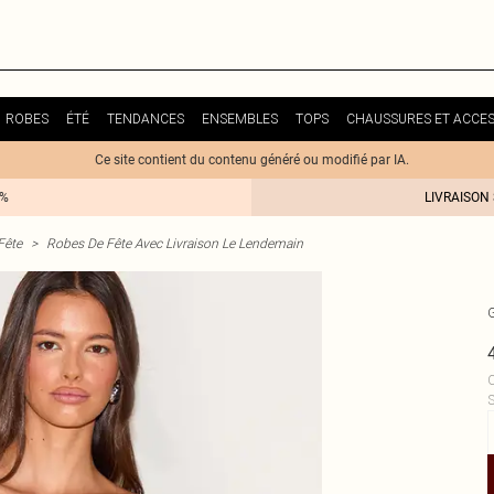
ROBES
ÉTÉ
TENDANCES
ENSEMBLES
TOPS
CHAUSSURES ET ACCES
Ce site contient du contenu généré ou modifié par IA.
0%
LIVRAISON
Fête
>
Robes De Fête Avec Livraison Le Lendemain
C
S