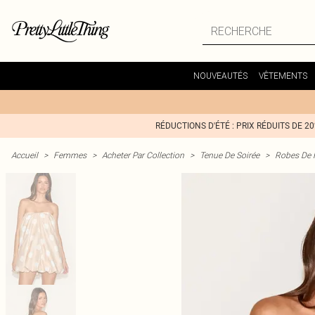
NOUVEAUTÉS
VÊTEMENTS
RÉDUCTIONS D'ÉTÉ : PRIX RÉDUITS DE 2
Accueil
>
Femmes
>
Acheter Par Collection
>
Tenue De Soirée
>
Robes De 