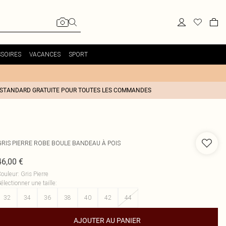
SOIRES
VACANCES
SPORT
 STANDARD GRATUITE POUR TOUTES LES COMMANDES
GRIS PIERRE ROBE BOULE BANDEAU À POIS
46,00 €
ouleur
:
Gris Pierre
électionner une taille
:
32
34
36
38
40
42
44
AJOUTER AU PANIER