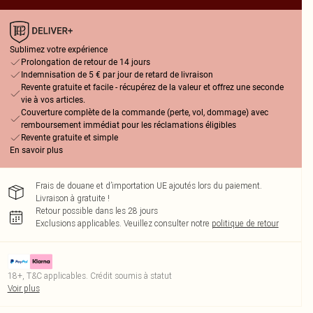
Sublimez votre expérience
Prolongation de retour de 14 jours
Indemnisation de 5 € par jour de retard de livraison
Revente gratuite et facile - récupérez de la valeur et offrez une seconde
vie à vos articles.
Couverture complète de la commande (perte, vol, dommage) avec
remboursement immédiat pour les réclamations éligibles
Revente gratuite et simple
En savoir plus
Frais de douane et d’importation UE ajoutés lors du paiement.
Livraison à gratuite !
Retour possible dans les 28 jours
Exclusions applicables.
Veuillez consulter notre
politique de retour
18+, T&C applicables. Crédit soumis à statut
Voir plus