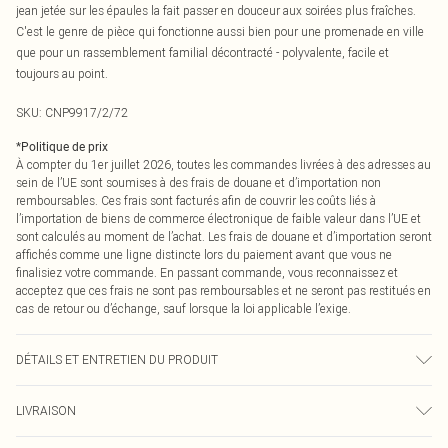
jean jetée sur les épaules la fait passer en douceur aux soirées plus fraîches.
C'est le genre de pièce qui fonctionne aussi bien pour une promenade en ville
que pour un rassemblement familial décontracté - polyvalente, facile et
toujours au point.
SKU:
CNP9917/2/72
*
Politique de prix
À compter du 1er juillet 2026, toutes les commandes livrées à des adresses au
sein de l’UE sont soumises à des frais de douane et d’importation non
remboursables. Ces frais sont facturés afin de couvrir les coûts liés à
l’importation de biens de commerce électronique de faible valeur dans l’UE et
sont calculés au moment de l’achat. Les frais de douane et d’importation seront
affichés comme une ligne distincte lors du paiement avant que vous ne
finalisiez votre commande. En passant commande, vous reconnaissez et
acceptez que ces frais ne sont pas remboursables et ne seront pas restitués en
cas de retour ou d’échange, sauf lorsque la loi applicable l’exige.
DÉTAILS ET ENTRETIEN DU PRODUIT
100% Coton Veuillez noter : en raison du tissu utilisé, la couleur peut déteindre.
LIVRAISON