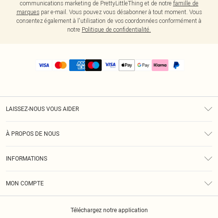
communications marketing de PrettyLittleThing et de notre
famille de
marques
par e-mail. Vous pouvez vous désabonner à tout moment. Vous
consentez également à l'utilisation de vos coordonnées conformément à
notre
Politique de confidentialité.
LAISSEZ-NOUS VOUS AIDER
Assistance
À PROPOS DE NOUS
Retours
À Notre Sujet
Guide Des Tailles
INFORMATIONS
PLT Réduction pour les étudiants
Livraison
Conditions Générales
Diversité
Royalty
MON COMPTE
Politique De Confidentialité
Klarna
Cookies
Informations Sur L’App PLT
Réduction étudiant - Student Beans
Téléchargez notre application
Historique