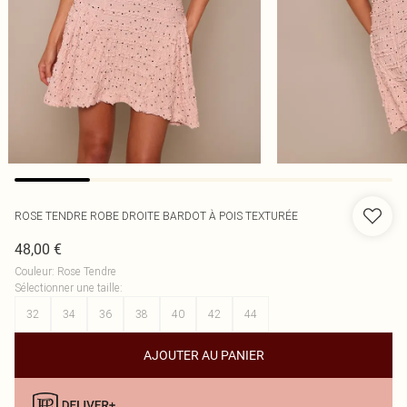
ROSE TENDRE ROBE DROITE BARDOT À POIS TEXTURÉE
48,00 €
Couleur
:
Rose Tendre
Sélectionner une taille
:
32
34
36
38
40
42
44
AJOUTER AU PANIER