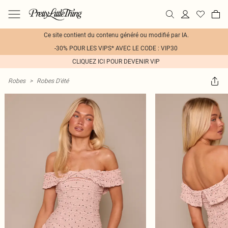
Ce site contient du contenu généré ou modifié par IA.
-30% POUR LES VIPS* AVEC LE CODE : VIP30
CLIQUEZ ICI POUR DEVENIR VIP
Robes
>
Robes D'été