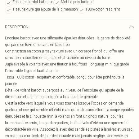
Encolure bardot flatteuse
Motif à pois ludique
Tissu texturé qui ajoute de la dimension
100% coton respirant
DESCRIPTION
Encolure bardot avec une silhouette épaules dénudées - le genre de décolleté
qui parle de lui-même sans en faire trop
Construction en coton jersey texturé avec un corsage froncé qui offre une
sensation naturellement ajustée et structurée au niveau du torse
Jupe évasée à volants avec une finition à froufrous - longueur mini qui garde
l'ensemble léger et facile à porter
Tissu 100% coton - respirant et confortable, conçu pour être porté toute la
journée
Détail de volant bardot superposé au niveau de l'encolure qui ajoute de la
dimension et une finition soignée à la silhouette générale
C'est la robe vers laquelle vous vous tournez lorsque l'occasion demande
quelque chose qui semble réfléchi mais qui reste sans effort. La coupe épaules
dénudées et la silhouette mini à volants en font un choix naturel pour les
brunchs entre amis, les garden-parties, les festivals d'été ou une après-midi
décontractée en ville. Associez-la avec des sandales plates à lanières et un sac
en osier pour un look de jour décontracté mais jamais négligé. Une veste en