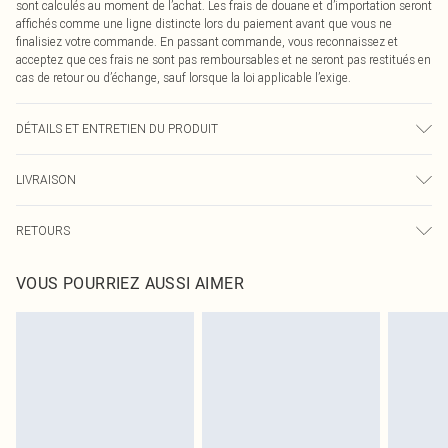
sont calculés au moment de l’achat. Les frais de douane et d’importation seront
affichés comme une ligne distincte lors du paiement avant que vous ne
finalisiez votre commande. En passant commande, vous reconnaissez et
acceptez que ces frais ne sont pas remboursables et ne seront pas restitués en
cas de retour ou d’échange, sauf lorsque la loi applicable l’exige.
DÉTAILS ET ENTRETIEN DU PRODUIT
89% Polyester, 11% Élasthanne Veuillez noter : en raison du tissu utilisé, des
LIVRAISON
transferts de couleur peuvent se produire.
Livraison standard France
€2.99
RETOURS
Jusqu'à 7 jours ouvrables
Un problème survient ? Vous disposez de 21 jours à compter de la réception
Livraison express France
€9.99
VOUS POURRIEZ AUSSI AIMER
pour nous retourner un article.
Jusqu'à 2-3 jours ouvrables
Veuillez noter que nous ne pouvons pas rembourser les masques tendance, les
Livraison en Point Relais
€2.99
cosmétiques, les bijoux pour piercings, les jouets pour adultes, les maillots de
Jusqu'à 7 jours ouvrables
bain ou la lingerie si l'opercule d'hygiène est endommagé ou endommagé.
Les chaussures et/ou vêtements doivent être non portés, non lavés et porter
leurs étiquettes d'origine. Les chaussures doivent également être essayées en
intérieur. Les articles pour la maison, y compris le linge de lit, les matelas, les
surmatelas et les oreillers, doivent être inutilisés et dans leur emballage