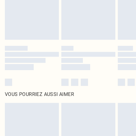
d'origine non ouvert. Ceci n'affecte pas vos droits statutaires.
Cliquez
ici
pour consulter l'intégralité de notre politique de retour.
VOUS POURRIEZ AUSSI AIMER