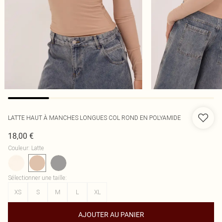
LATTE HAUT À MANCHES LONGUES COL ROND EN POLYAMIDE
18,00 €
Couleur
:
Latte
Sélectionner une taille
:
XS
S
M
L
XL
AJOUTER AU PANIER