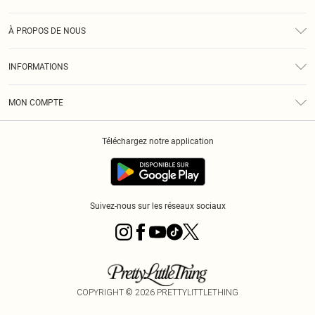
Assistance
À PROPOS DE NOUS
Retours
À Notre Sujet
Guide Des Tailles
INFORMATIONS
PLT Réduction pour les étudiants
Livraison
Conditions Générales
Diversité
Royalty
MON COMPTE
Politique De Confidentialité
Klarna
Cookies
Informations Sur L’App PLT
Réduction étudiant - Student Beans
Téléchargez notre application
Historique
Suivez-nous sur les réseaux sociaux
COPYRIGHT ©
2026
PRETTYLITTLETHING