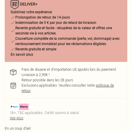
Sublimez votre expérience
Prolongation de retour de 14 jours
Indemnisation de 5 € par jour de retard de livraison
Revente gratuite et facile - récupérez de la valeur et offrez une
seconde vie à vos articles.
Couverture complète de la commande (perte, vol, dommage) avec
remboursement immédiat pour les réclamations éligibles
Revente gratuite et simple
En savoir plus
Frais de douane et d’importation UE ajoutés lors du paiement.
Livraison à 2,99€ !
Retour possible dans les 28 jours
Exclusions applicables.
Veuillez consulter notre
politique de
retour
18+, T&C applicables. Crédit soumis à statut
Voir plus
En un coup d’œil