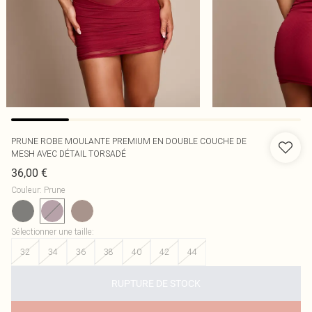
PRUNE ROBE MOULANTE PREMIUM EN DOUBLE COUCHE DE
MESH AVEC DÉTAIL TORSADÉ
36,00 €
Couleur
:
Prune
Sélectionner une taille
:
32
34
36
38
40
42
44
RUPTURE DE STOCK