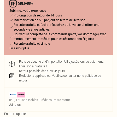
Sublimez votre expérience
Prolongation de retour de 14 jours
Indemnisation de 5 € par jour de retard de livraison
Revente gratuite et facile - récupérez de la valeur et offrez une
seconde vie à vos articles.
Couverture complète de la commande (perte, vol, dommage) avec
remboursement immédiat pour les réclamations éligibles
Revente gratuite et simple
En savoir plus
Frais de douane et d’importation UE ajoutés lors du paiement.
Livraison à gratuite !
Retour possible dans les 28 jours
Exclusions applicables.
Veuillez consulter notre
politique de
retour
18+, T&C applicables. Crédit soumis à statut
Voir plus
En un coup d’œil