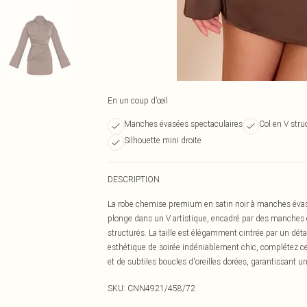
En un coup d’œil
Manches évasées spectaculaires
Col en V stru
Silhouette mini droite
DESCRIPTION
La robe chemise premium en satin noir à manches évasée
plonge dans un V artistique, encadré par des manches é
structurés. La taille est élégamment cintrée par un détai
esthétique de soirée indéniablement chic, complétez ce
et de subtiles boucles d'oreilles dorées, garantissant u
SKU:
CNN4921/458/72