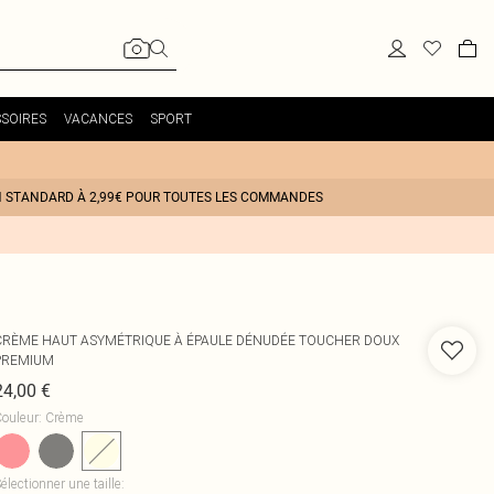
SOIRES
VACANCES
SPORT
N STANDARD À 2,99€ POUR TOUTES LES COMMANDES
CRÈME HAUT ASYMÉTRIQUE À ÉPAULE DÉNUDÉE TOUCHER DOUX
PREMIUM
24,00 €
ouleur
:
Crème
électionner une taille
: