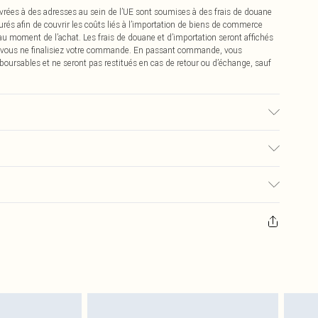
vrées à des adresses au sein de l’UE sont soumises à des frais de douane
urés afin de couvrir les coûts liés à l’importation de biens de commerce
 au moment de l’achat. Les frais de douane et d’importation seront affichés
 vous ne finalisiez votre commande. En passant commande, vous
boursables et ne seront pas restitués en cas de retour ou d’échange, sauf
ssu utilisé, la couleur peut déteindre.
€2.99
pter de la réception pour nous retourner un article.
€9.99
masques tendance, les cosmétiques, les bijoux pour piercings, les jouets
'opercule d'hygiène est endommagé ou endommagé.
€2.99
 non lavés et porter leurs étiquettes d'origine. Les chaussures doivent
a maison, y compris le linge de lit, les matelas, les surmatelas et les
d'origine non ouvert. Ceci n'affecte pas vos droits statutaires.
 de retour.