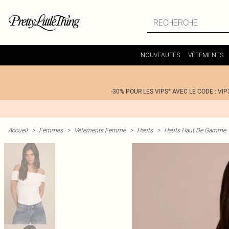
NOUVEAUTÉS
VÊTEMENTS
-30% POUR LES VIPS* AVEC LE CODE : VIP
Accueil
>
Femmes
>
Vêtements Femme
>
Hauts
>
Hauts Haut De Gamme