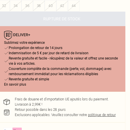
32
34
36
38
40
42
44
RUPTURE DE STOCK
Sublimez votre expérience
Prolongation de retour de 14 jours
Indemnisation de 5 € par jour de retard de livraison
Revente gratuite et facile - récupérez de la valeur et offrez une seconde
vie à vos articles.
Couverture complète de la commande (perte, vol, dommage) avec
remboursement immédiat pour les réclamations éligibles
Revente gratuite et simple
En savoir plus
Frais de douane et d’importation UE ajoutés lors du paiement.
Livraison à 2,99€ !
Retour possible dans les 28 jours
Exclusions applicables.
Veuillez consulter notre
politique de retour