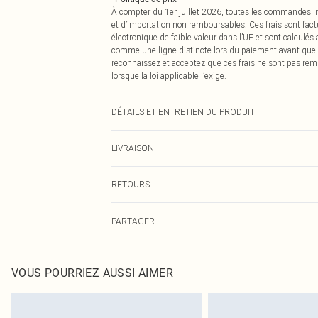
À compter du 1er juillet 2026, toutes les commandes li
et d’importation non remboursables. Ces frais sont fact
électronique de faible valeur dans l’UE et sont calculés
comme une ligne distincte lors du paiement avant que
reconnaissez et acceptez que ces frais ne sont pas rem
lorsque la loi applicable l’exige.
DÉTAILS ET ENTRETIEN DU PRODUIT
50% Polyester, 50% Coton Veuillez noter : en raison du ti
LIVRAISON
Livraison standard France
RETOURS
Jusqu'à 7 jours ouvrables
Un problème survient ? Vous disposez de 21 jours à com
Livraison express France
PARTAGER
Veuillez noter que nous ne pouvons pas rembourser les 
Jusqu'à 2-3 jours ouvrables
pour adultes, les maillots de bain ou la lingerie si l
Livraison en Point Relais
Les chaussures et/ou vêtements doivent être non portés,
Jusqu'à 7 jours ouvrables
également être essayées en intérieur. Les articles pour l
VOUS POURRIEZ AUSSI AIMER
oreillers, doivent être inutilisés et dans leur emballage 
Cliquez
ici
pour consulter l'intégralité de notre politique