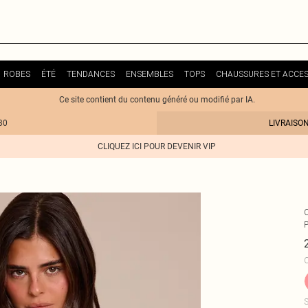
ROBES
ÉTÉ
TENDANCES
ENSEMBLES
TOPS
CHAUSSURES ET ACCES
Ce site contient du contenu généré ou modifié par IA.
30
LIVRAISO
CLIQUEZ ICI POUR DEVENIR VIP
C
S