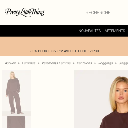
NOUVEAUTÉS
VÊTEMENTS
-30% POUR LES VIPS* AVEC LE CODE : VIP30
Accueil
>
Femmes
>
Vêtements Femme
>
Pantalons
>
Joggings
>
Joggi