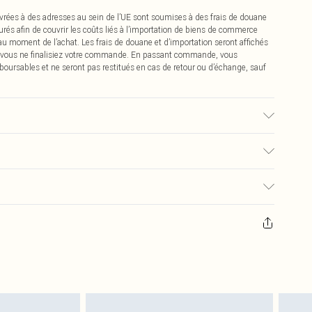
vrées à des adresses au sein de l’UE sont soumises à des frais de douane
urés afin de couvrir les coûts liés à l’importation de biens de commerce
 au moment de l’achat. Les frais de douane et d’importation seront affichés
 vous ne finalisiez votre commande. En passant commande, vous
boursables et ne seront pas restitués en cas de retour ou d’échange, sauf
c used, colour may transfer.
€2.99
pter de la réception pour nous retourner un article.
€9.99
masques tendance, les cosmétiques, les bijoux pour piercings, les jouets
'opercule d'hygiène est endommagé ou endommagé.
€2.99
 non lavés et porter leurs étiquettes d'origine. Les chaussures doivent
a maison, y compris le linge de lit, les matelas, les surmatelas et les
d'origine non ouvert. Ceci n'affecte pas vos droits statutaires.
 de retour.