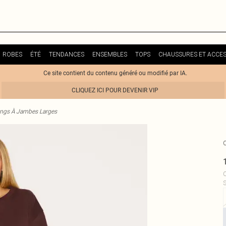
ROBES
ÉTÉ
TENDANCES
ENSEMBLES
TOPS
CHAUSSURES ET ACCES
Ce site contient du contenu généré ou modifié par IA.
CLIQUEZ ICI POUR DEVENIR VIP
ngs À Jambes Larges
C
S