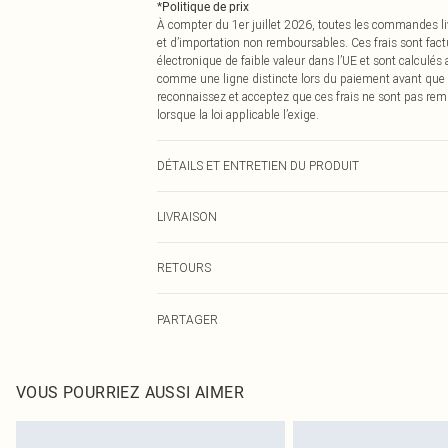
*
Politique de prix
À compter du 1er juillet 2026, toutes les commandes li
et d’importation non remboursables. Ces frais sont fact
électronique de faible valeur dans l’UE et sont calculés
comme une ligne distincte lors du paiement avant que
reconnaissez et acceptez que ces frais ne sont pas rem
lorsque la loi applicable l’exige.
DÉTAILS ET ENTRETIEN DU PRODUIT
60% Bci Cotton, 40% Polyester Please note: due to fabri
LIVRAISON
Livraison standard France
RETOURS
Jusqu'à 7 jours ouvrables
Un problème survient ? Vous disposez de 21 jours à com
Livraison express France
PARTAGER
Veuillez noter que nous ne pouvons pas rembourser les 
Jusqu'à 2-3 jours ouvrables
pour adultes, les maillots de bain ou la lingerie si l
Livraison en Point Relais
Les chaussures et/ou vêtements doivent être non portés,
Jusqu'à 7 jours ouvrables
également être essayées en intérieur. Les articles pour l
VOUS POURRIEZ AUSSI AIMER
oreillers, doivent être inutilisés et dans leur emballage 
Cliquez
ici
pour consulter l'intégralité de notre politique