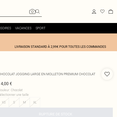
SOIRES
VACANCES
SPORT
LIVRAISON STANDARD À 2,99€ POUR TOUTES LES COMMANDES
CHOCOLAT JOGGING LARGE EN MOLLETON PREMIUM CHOCOLAT
14,00 €
ouleur
:
Chocolat
électionner une taille
:
XS
S
M
XL
RUPTURE DE STOCK