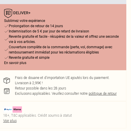
Sublimez votre expérience
Prolongation de retour de 14 jours
Indemnisation de 5 € par jour de retard de livraison
Revente gratuite et facile - récupérez de la valeur et offrez une seconde
vie à vos articles.
Couverture complète de la commande (perte, vol, dommage) avec
remboursement immédiat pour les réclamations éligibles
Revente gratuite et simple
En savoir plus
Frais de douane et d’importation UE ajoutés lors du paiement.
Livraison à 2,99€ !
Retour possible dans les 28 jours
Exclusions applicables.
Veuillez consulter notre
politique de retour
18+, T&C applicables. Crédit soumis à statut
Voir plus